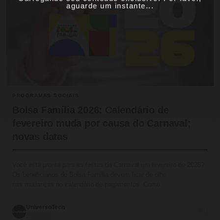
aguarde um instante...
PROGRAMAS SOCIAIS
Bolsa Família 2026: Calendário de
fevereiro muda por causa do Carnaval;
novas datas
Você está pronto para as festas do Carnaval em fevereiro de 2026?
Os beneficiários do Bolsa Família devem ficar de olho
nas mudanças no calendário de pagamentos. Como…
UniversoTech
💬 0
10/02/2026