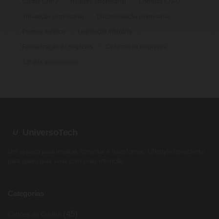
Cartão CNPJ
Registro empresarial
Consulta CNPJ
Tributação empresarial
Documentação empresarial
Pessoa Jurídica
Legislação tributária
Formalização de negócios
Cadastro de empresas
13º dos aposentados
UniversoTech
U
Um espaço para inspirar, conectar e transformar. Lifestyle consciente
para quem quer viver com mais intenção.
Categorias
(45)
Cartões de Crédito