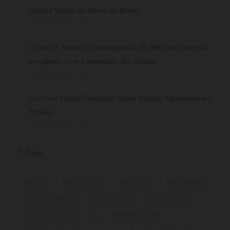
Crédito Virtual no Banco do Brasil
⏱ 6 min de leitura · 💬 3
3
Venda de passagens de R$ 200 deve começar
FINANÇAS
em agosto com 3 empresas, diz França
⏱ 3 min de leitura · 💬 2
4
Cartão Poupança Caixa: Solicite Facilmente em
NOTICIAS
Passos
⏱ 9 min de leitura · 💬 2
Tags
🏷️
Finanças
imposto por Pix
Pix funciona
Bolsa Família
Imposto de Renda
cartão de crédito
Banco Central
inclusão financeira
Pix
Benefícios do Pix