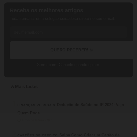
Receba os melhores artigos
Toda semana, uma seleção cuidadosa direto no seu e-mail.
QUERO RECEBER! ✨
Sem spam. Cancele quando quiser.
Mais Lidos
🔥
1
Dedução de Saúde no IR 2024: Veja
FINANÇAS PESSOAIS
Quem Pode
⏱ 4 min de leitura · 💬 3
2
Saiba Como Criar um Cartão de
CARTÕES DE CRÉDITO