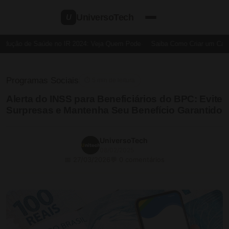
UniversoTech
U
dução de Saúde no IR 2024: Veja Quem Pode
Saiba Como Criar um Cartão
Programas Sociais
⏱ 5 min de leitura
Alerta do INSS para Beneficiários do BPC: Evite
Surpresas e Mantenha Seu Benefício Garantido
UniversoTech
08/02/2025
📅 27/03/2026
💬 0 comentários