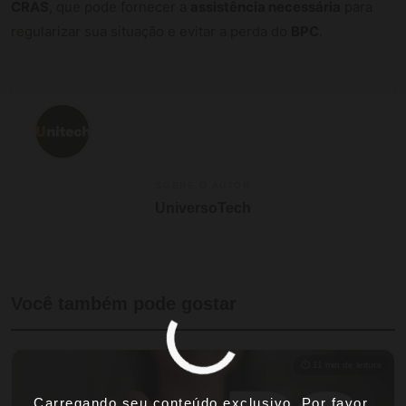
CRAS
, que pode fornecer a
assistência necessária
para
regularizar sua situação e evitar a perda do
BPC
.
SOBRE O AUTOR
UniversoTech
Você também pode gostar
⏱ 11 min de leitura
Carregando seu conteúdo exclusivo. Por favor,