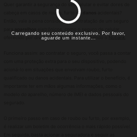
Quer garantir a segurança do seu celular e evitar dores de
cabeça em casos de roubo, furto ou
danos
acidentais?
Então, vale a pena considerar a contratação de um seguro
para
aparelhos
eletrônicos, como o seguro de celular
Carregando seu conteúdo exclusivo. Por favor,
oferecido por diversas seguradoras, incluindo o
Nubank
.
aguarde um instante...
Funciona assim: ao contratar o seguro, você passa a contar
com uma proteção extra para o seu dispositivo, podendo
acioná-lo em situações que envolvam roubo, furto
qualificado ou danos acidentais. Para utilizar o benefício, é
importante ter em mãos algumas informações, como o
modelo do aparelho, número de IMEI e dados pessoais do
segurado.
O primeiro passo em caso de roubo ou furto, por exemplo,
é realizar um boletim de ocorrência o mais rápido possível.
Em seguida, basta acionar a seguradora e seguir as