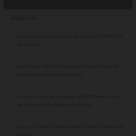
Mais Lidos
🔥
1
Dedução de Saúde no IR 2024: Veja
FINANÇAS PESSOAIS
Quem Pode
⏱ 4 min de leitura · 💬 3
2
Saiba Como Criar um Cartão de
CARTÕES DE CRÉDITO
Crédito Virtual no Banco do Brasil
⏱ 6 min de leitura · 💬 3
3
Venda de passagens de R$ 200 deve começar
FINANÇAS
em agosto com 3 empresas, diz França
⏱ 3 min de leitura · 💬 2
4
Cartão Poupança Caixa: Solicite Facilmente em
NOTICIAS
Passos