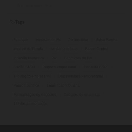
⏱ 9 min de leitura · 💬 2
Tags
🏷️
Finanças
imposto por Pix
Pix funciona
Bolsa Família
Imposto de Renda
cartão de crédito
Banco Central
inclusão financeira
Pix
Benefícios do Pix
Cartão CNPJ
Registro empresarial
Consulta CNPJ
Tributação empresarial
Documentação empresarial
Pessoa Jurídica
Legislação tributária
Formalização de negócios
Cadastro de empresas
13º dos aposentados