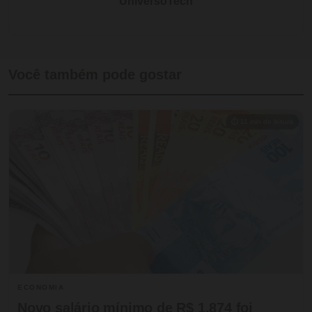
UniversoTech
Você também pode gostar
⏱ 11 min de leitura
ECONOMIA
Novo salário mínimo de R$ 1.874 foi