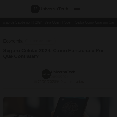
UniversoTech
U
ução de Saúde no IR 2024: Veja Quem Pode
Saiba Como Criar um Cartão d
Economia
⏱ 11 min de leitura
Seguro Celular 2024: Como Funciona e Por
Que Contratar?
UniversoTech
08/06/2024
📅 21/01/2025
💬 0 comentários