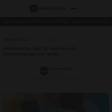
UniversoTech
U
ução de Saúde no IR 2024: Veja Quem Pode
Saiba Como Criar um Cartão d
Renda Extra
⏱ 15 min de leitura
Renda extra: veja 12 maneiras de
complementar sua renda
UniversoTech
28/08/2024
📅 28/08/2024
💬 0 comentários