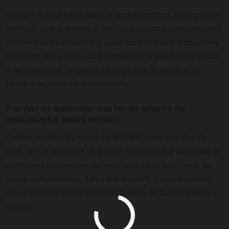
Invista em suas habilidades e conhecimentos, ofereça seus
serviços com qualidade e dedicação, e conquiste uma fonte
de renda extra através das aulas particulares e consultoria.
Faça com que sua paixão e competência sejam valorizadas
e reconhecidas, enquanto gera ganhos financeiros de
forma independente e satisfatória.
Formas de aumentar sua renda através de
aplicativos e redes sociais
Ganhar renda extra nunca foi tão fácil como nos dias de
hoje, com a facilidade de acesso à internet e a variedade de
aplicativos disponíveis. Se você precisa de uma fonte de
renda complementar, saiba que existem diversas opções
online para conseguir uma renda extra de forma rápida e
segura.