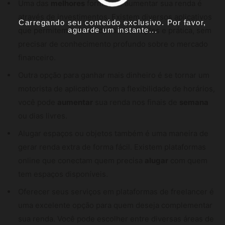
Uma das
melhores
formas de aumentar sua renda é
através de investimentos. Existem diversos aplicativos
Carregando seu conteúdo exclusivo. Por favor,
que permitem investir de forma simples e prática, sem
aguarde um instante...
precisar de conhecimento profundo sobre o mercado
financeiro.
Outra opção para ganhar mais dinheiro é se tornar um
motorista de aplicativo. Com a flexibilidade de horários,
você pode
aumentar
sua renda nos finais de
semana
ou dias livres.
Alugar espaços ou objetos também é uma maneira de
gerar renda extra de forma fácil. Existem plataformas
online que conectam quem precisa
alugar
com quem
tem espaços disponíveis.
Oferecer seus serviços em plataformas de freelancer é
uma excelente opção para quem deseja complementar
sua renda. Você pode escolher entre diversas áreas de