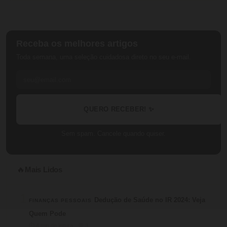
Receba os melhores artigos
Toda semana, uma seleção cuidadosa direto no seu e-mail.
QUERO RECEBER! ✨
Sem spam. Cancele quando quiser.
Mais Lidos
🔥
1
Dedução de Saúde no IR 2024: Veja
FINANÇAS PESSOAIS
Quem Pode
⏱ 4 min de leitura · 💬 3