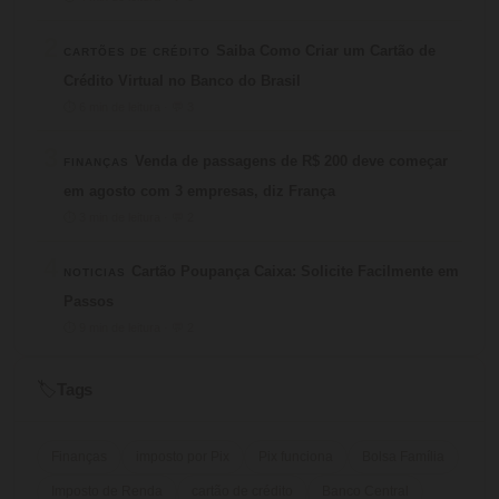
2
Saiba Como Criar um Cartão de
CARTÕES DE CRÉDITO
Crédito Virtual no Banco do Brasil
⏱ 6 min de leitura · 💬 3
3
Venda de passagens de R$ 200 deve começar
FINANÇAS
em agosto com 3 empresas, diz França
⏱ 3 min de leitura · 💬 2
4
Cartão Poupança Caixa: Solicite Facilmente em
NOTICIAS
Passos
⏱ 9 min de leitura · 💬 2
Tags
🏷️
Finanças
imposto por Pix
Pix funciona
Bolsa Família
Imposto de Renda
cartão de crédito
Banco Central