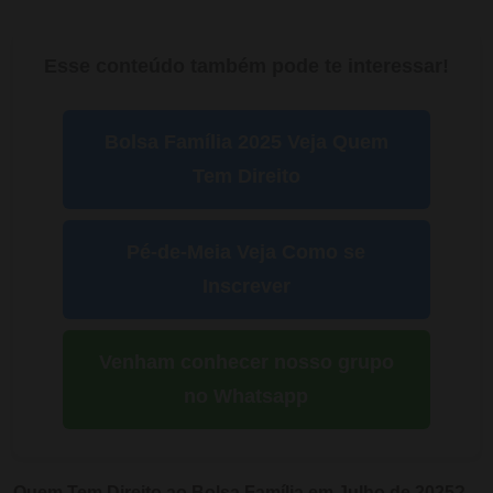
Esse conteúdo também pode te interessar!
Bolsa Família 2025 Veja Quem
Tem Direito
Pé-de-Meia Veja Como se
Inscrever
Venham conhecer nosso grupo
no Whatsapp
Quem Tem Direito ao Bolsa Família em Julho de 2025?