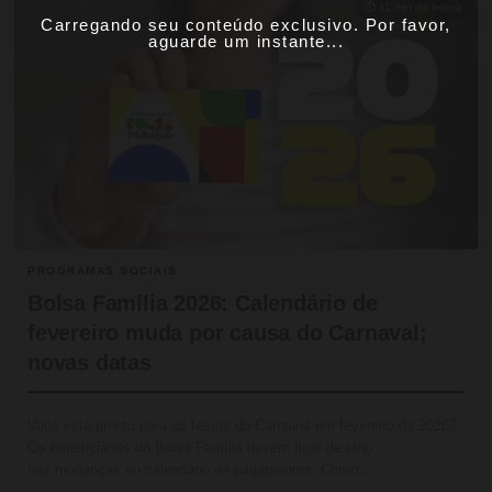
⏱ 11 min de leitura
Carregando seu conteúdo exclusivo. Por favor,
aguarde um instante...
PROGRAMAS SOCIAIS
Bolsa Família 2026: Calendário de
fevereiro muda por causa do Carnaval;
novas datas
Você está pronto para as festas do Carnaval em fevereiro de 2026?
Os beneficiários do Bolsa Família devem ficar de olho
nas mudanças no calendário de pagamentos. Como…