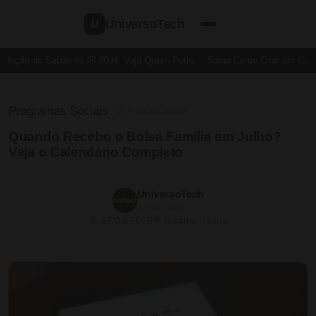
UniversoTech
U
dução de Saúde no IR 2024: Veja Quem Pode
Saiba Como Criar um Cartão
Programas Sociais
⏱ 4 min de leitura
Quando Recebo o Bolsa Família em Julho?
Veja o Calendário Completo
UniversoTech
09/07/2025
📅 27/03/2026
💬 0 comentários