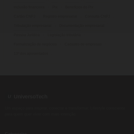
inclusão financeira
Pix
Benefícios do Pix
Cartão CNPJ
Registro empresarial
Consulta CNPJ
Tributação empresarial
Documentação empresarial
Pessoa Jurídica
Legislação tributária
Formalização de negócios
Cadastro de empresas
13º dos aposentados
UniversoTech
U
Um espaço para inspirar, conectar e transformar. Lifestyle consciente
para quem quer viver com mais intenção.
Categorias