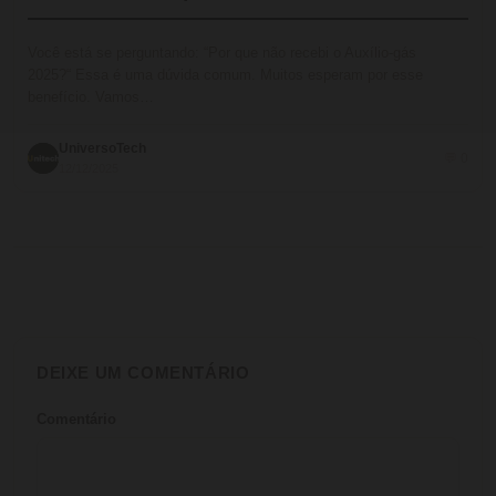
Você está se perguntando: “Por que não recebi o Auxílio-gás
2025?“ Essa é uma dúvida comum. Muitos esperam por esse
benefício. Vamos…
UniversoTech
💬 0
12/12/2025
DEIXE UM COMENTÁRIO
Comentário