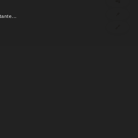
📲
📌
ante...
🔗