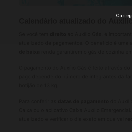
Carreg
Calendário
atualizado
do Auxíli
Se você tem
direito
ao Auxílio Gás, é important
atualizado de pagamentos. O benefício é uma 
de baixa
renda garantirem o gás de cozinha em
O pagamento do Auxílio Gás é feito através do 
pago depende do número de integrantes da fam
botijão de 13 kg.
Para conferir as
datas de pagamento
do Auxíli
Caixa ou o aplicativo Caixa Auxílio Emergencial
atualizado e verificar o dia exato em que vai
re