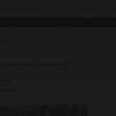
inanças Pessoais
Investimento
Programas Sociais
Renda E
iar um Cartão de Crédito Virtual no Banco do Brasil
Venda de passagens 
Quando o Auxílio Gás será pago em agosto? Veja o dia do seu pagamento
? Veja o dia do seu pagamento
soTech
024
 comentários