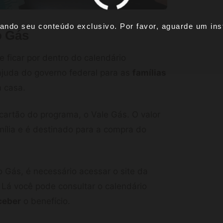
ando seu conteúdo exclusivo. Por favor, aguarde um inst
o Gás
e ficar por dentro do calendário
ajuda do governo federal para as
famílias
 casa.
cartão do programa, o Vale Gás. O valor
ília e é destinado para a compra do
o Gás, é necessário acessar o site da
. Lá você pode consultar o calendário
ceber
o benefício.