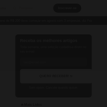
xtra
Inscrever-se
de R$ 200 deve começar em agosto com 3 empresas, diz França
Cartão 
Receba os melhores artigos
Toda semana, uma seleção cuidadosa direto no
seu e-mail.
QUERO RECEBER! ✨
Sem spam. Cancele quando quiser.
Mais Lidos
🔥