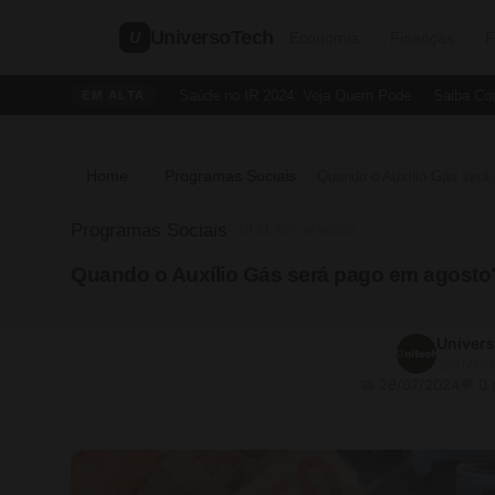
UniversoTech
U
Economia
Finanças
F
Dedução de Saúde no IR 2024: Veja Quem Pode
Saiba Como Cr
EM ALTA
Home
Programas Sociais
›
›
Programas Sociais
⏱ 11 min de leitura
Quando o Auxílio Gás será pago em agosto
Univer
28/07/2
📅 28/07/2024
💬 0