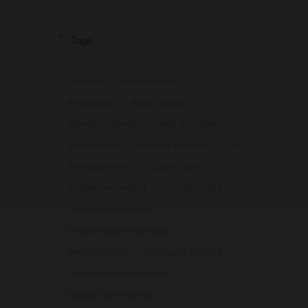
⏱ 9 min de leitura · 💬 2
Tags
🏷️
Finanças
imposto por Pix
Pix funciona
Bolsa Família
Imposto de Renda
cartão de crédito
Banco Central
inclusão financeira
Pix
Benefícios do Pix
Cartão CNPJ
Registro empresarial
Consulta CNPJ
Tributação empresarial
Documentação empresarial
Pessoa Jurídica
Legislação tributária
Formalização de negócios
Cadastro de empresas