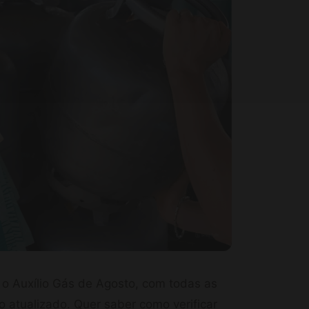
 o Auxílio Gás de Agosto, com todas as
o atualizado. Quer saber como verificar