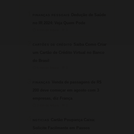
1
Dedução de Saúde
FINANÇAS PESSOAIS
no IR 2024: Veja Quem Pode
⏱ 4 min de leitura · 💬 3
2
Saiba Como Criar
CARTÕES DE CRÉDITO
um Cartão de Crédito Virtual no Banco
do Brasil
⏱ 6 min de leitura · 💬 3
3
Venda de passagens de R$
FINANÇAS
200 deve começar em agosto com 3
empresas, diz França
⏱ 3 min de leitura · 💬 2
4
Cartão Poupança Caixa:
NOTICIAS
Solicite Facilmente em Passos