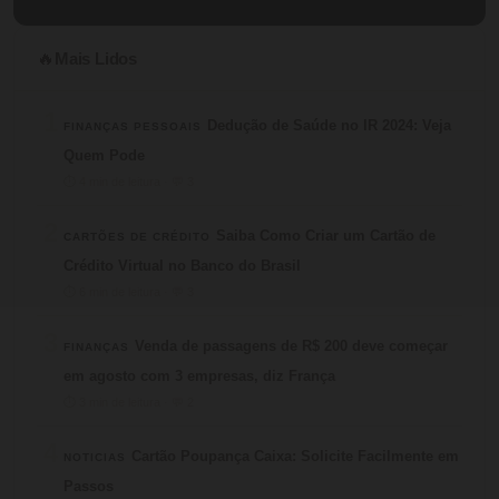
Mais Lidos
🔥
1
Dedução de Saúde no IR 2024: Veja
FINANÇAS PESSOAIS
Quem Pode
⏱ 4 min de leitura · 💬 3
2
Saiba Como Criar um Cartão de
CARTÕES DE CRÉDITO
Crédito Virtual no Banco do Brasil
⏱ 6 min de leitura · 💬 3
3
Venda de passagens de R$ 200 deve começar
FINANÇAS
em agosto com 3 empresas, diz França
⏱ 3 min de leitura · 💬 2
4
Cartão Poupança Caixa: Solicite Facilmente em
NOTICIAS
Passos