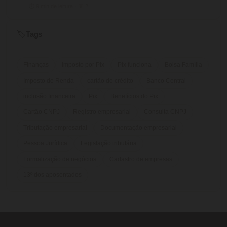
⏱ 9 min de leitura · 💬 2
Tags
🏷️
Finanças
imposto por Pix
Pix funciona
Bolsa Família
Imposto de Renda
cartão de crédito
Banco Central
inclusão financeira
Pix
Benefícios do Pix
Cartão CNPJ
Registro empresarial
Consulta CNPJ
Tributação empresarial
Documentação empresarial
Pessoa Jurídica
Legislação tributária
Formalização de negócios
Cadastro de empresas
13º dos aposentados