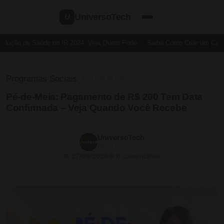
UniversoTech
U
dução de Saúde no IR 2024: Veja Quem Pode
Saiba Como Criar um Cartão
Programas Sociais
⏱ 3 min de leitura
Pé-de-Meia: Pagamento de R$ 200 Tem Data
Confirmada – Veja Quando Você Recebe
UniversoTech
19/03/2025
📅 27/03/2026
💬 0 comentários