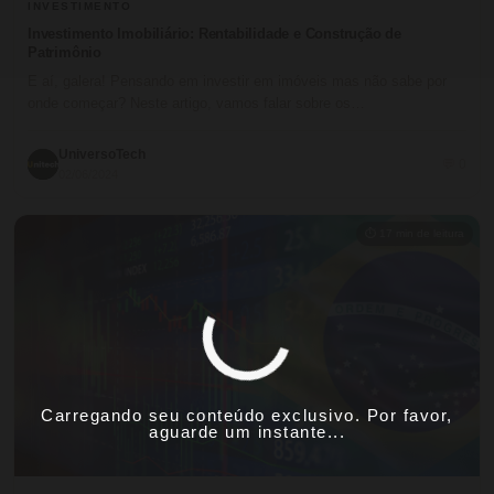
INVESTIMENTO
Investimento Imobiliário: Rentabilidade e Construção de
Patrimônio
E aí, galera! Pensando em investir em imóveis mas não sabe por
onde começar? Neste artigo, vamos falar sobre os…
UniversoTech
💬 0
02/06/2024
⏱ 17 min de leitura
Carregando seu conteúdo exclusivo. Por favor,
aguarde um instante...