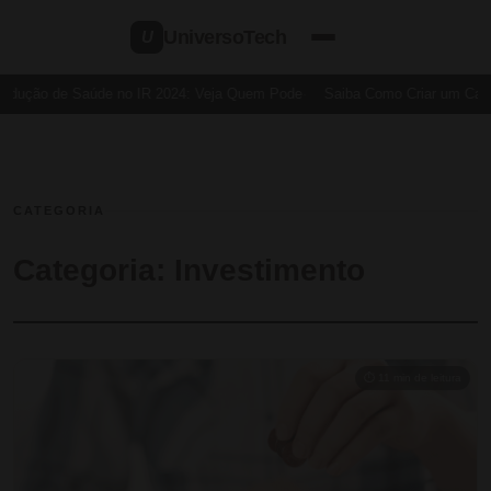
UniversoTech
U
dução de Saúde no IR 2024: Veja Quem Pode
Saiba Como Criar um Cartão
CATEGORIA
Categoria:
Investimento
⏱ 11 min de leitura