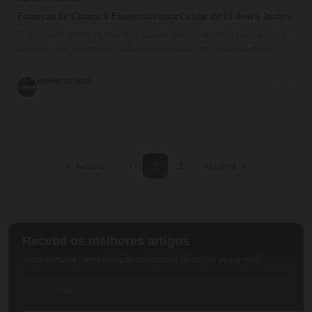
Finanças de Casais: 6 Essenciais para Cuidar do Dinheiro Juntos
E aí, casal! Quem nunca teve aquela discussãozinha básica sobre
dinheiro, não é mesmo? Sabemos que lidar com finanças pode…
UniversoTech
💬 0
16/05/2024
1
2
3
← Anterior
Próxima →
Receba os melhores artigos
Toda semana, uma seleção cuidadosa direto no seu e-mail.