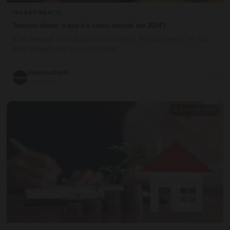
INVESTIMENTO
Tesouro direto: o que é e como investir em 2024?
E aí, pessoal! Você já ouviu falar sobre o Tesouro Direto? Se não,
fique tranquilo que eu vou te contar…
UniversoTech
💬 0
02/06/2024
⏱ 9 min de leitura