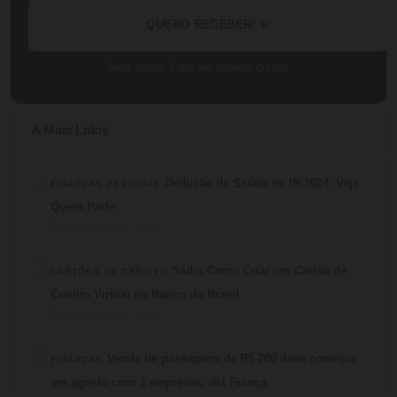
QUERO RECEBER! ✨
Sem spam. Cancele quando quiser.
Mais Lidos
🔥
1
Dedução de Saúde no IR 2024: Veja
FINANÇAS PESSOAIS
Quem Pode
⏱ 4 min de leitura · 💬 3
2
Saiba Como Criar um Cartão de
CARTÕES DE CRÉDITO
Crédito Virtual no Banco do Brasil
⏱ 6 min de leitura · 💬 3
3
Venda de passagens de R$ 200 deve começar
FINANÇAS
em agosto com 3 empresas, diz França