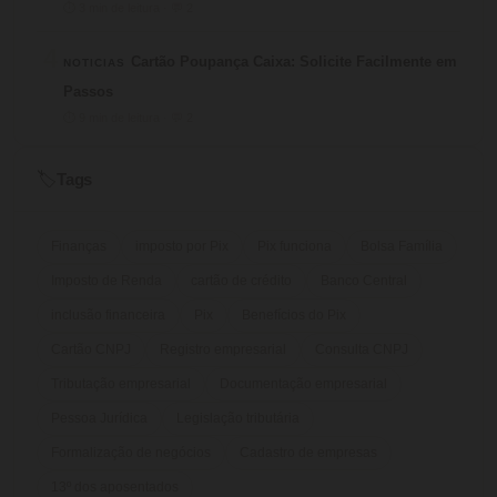
⏱ 3 min de leitura · 💬 2
4
Cartão Poupança Caixa: Solicite Facilmente em
NOTICIAS
Passos
⏱ 9 min de leitura · 💬 2
Tags
🏷️
Finanças
imposto por Pix
Pix funciona
Bolsa Família
Imposto de Renda
cartão de crédito
Banco Central
inclusão financeira
Pix
Benefícios do Pix
Cartão CNPJ
Registro empresarial
Consulta CNPJ
Tributação empresarial
Documentação empresarial
Pessoa Jurídica
Legislação tributária
Formalização de negócios
Cadastro de empresas
13º dos aposentados