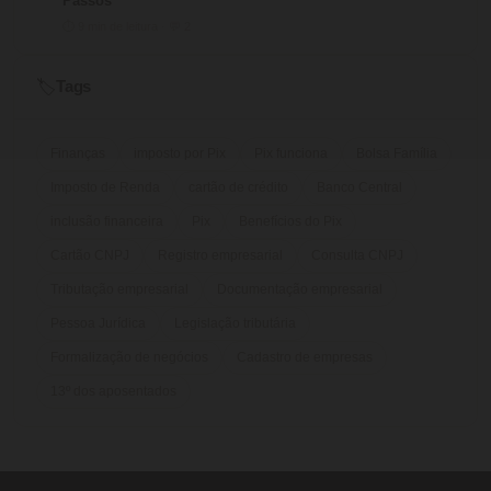
Passos
⏱ 9 min de leitura · 💬 2
Tags
🏷️
Finanças
imposto por Pix
Pix funciona
Bolsa Família
Imposto de Renda
cartão de crédito
Banco Central
inclusão financeira
Pix
Benefícios do Pix
Cartão CNPJ
Registro empresarial
Consulta CNPJ
Tributação empresarial
Documentação empresarial
Pessoa Jurídica
Legislação tributária
Formalização de negócios
Cadastro de empresas
13º dos aposentados