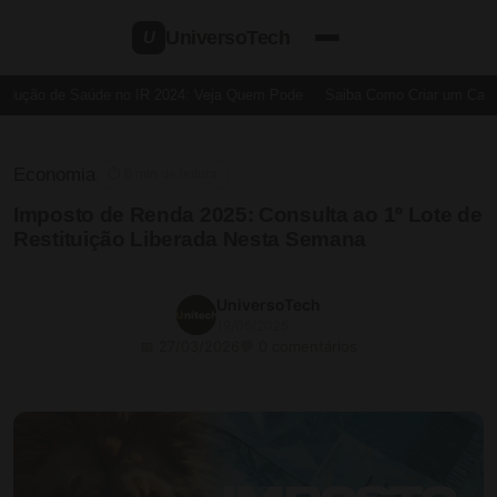
UniversoTech
U
dução de Saúde no IR 2024: Veja Quem Pode
Saiba Como Criar um Cartão 
Economia
⏱ 6 min de leitura
Imposto de Renda 2025: Consulta ao 1º Lote de
Restituição Liberada Nesta Semana
UniversoTech
19/05/2025
📅 27/03/2026
💬 0 comentários