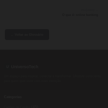
PRÓXIMO →
O que é: online banking
← Voltar ao Glossário
UniversoTech
U
Um espaço para inspirar, conectar e transformar. Lifestyle consciente
para quem quer viver com mais intenção.
Categorias
(45)
Cartões de Crédito