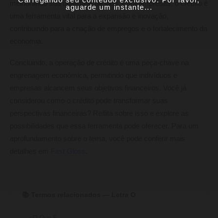
melhorando sua qualidade de vida. Para empresas, o crédito é
aguarde um instante...
uma ferramenta vital para a expansão e inovação,
contribuindo para a criação de empregos e o fortalecimento da
economia.
Concluindo, a operação de crédito é uma peça-chave na
engrenagem econômica, permitindo que indivíduos e
empresas alcancem seus objetivos financeiros. Você já
considerou como o crédito pode transformar suas
perspectivas financeiras? Reflita sobre isso e explore as
possibilidades que essa ferramenta pode oferecer. Para um
aprofundamento sobre o tema, você pode conferir mais
detalhes em
Fast Gloss
.
📚 Termos relacionados — Letra O
O Que É