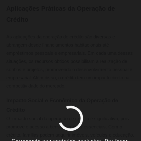
Aplicações Práticas da Operação de
Crédito
As aplicações da operação de crédito são diversas e
abrangem desde financiamentos habitacionais até
empréstimos pessoais e empresariais. Em cada uma dessas
situações, os recursos obtidos possibilitam a realização de
sonhos e projetos, promovendo o desenvolvimento pessoal e
empresarial. Além disso, o crédito tem um impacto direto na
competitividade do mercado.
Impacto Social e Econômico da Operação de
Crédito
O impacto social da operação de crédito é significativo, pois
promove o acesso a bens e serviços essenciais. Com o
crédito, famílias podem adquirir imóveis, veículos e educação,
Carregando seu conteúdo exclusivo. Por favor,