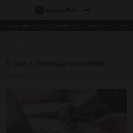
UniversoTech
U
edução de Saúde no IR 2024: Veja Quem Pode
Saiba Como Criar um Cartã
Início
Glossário
Letra O
›
›
›
O Que É
O que é: operação de crédito
🗓 26/10/2024
📂 Letra O