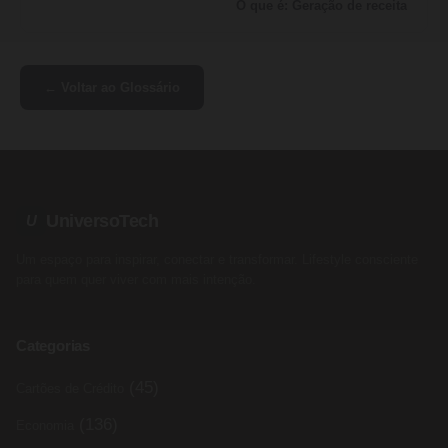
O que é: Geração de receita
← Voltar ao Glossário
UniversoTech
U
Um espaço para inspirar, conectar e transformar. Lifestyle consciente
para quem quer viver com mais intenção.
Categorias
(45)
Cartões de Crédito
(136)
Economia