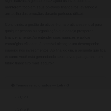
significativas. A gestão eficaz ajuda os investidores a
manterem foco em seus objetivos financeiros, evitando a
armadilha das emoções durante períodos difíceis.
Concluindo, a gestão de ativos é uma prática essencial para
qualquer pessoa ou organização que deseja prosperar
financeiramente. Ao entender suas nuances e aplicar
estratégias eficazes, é possível alcançar um desempenho
superior nos investimentos. Ao final do dia, a pergunta que fica
é: como você está gerenciando seus ativos para garantir um
futuro financeiro mais seguro?
📚 Termos relacionados — Letra G
O Que É
O Que É