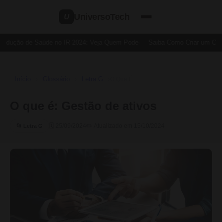
UniversoTech
U
Dedução de Saúde no IR 2024: Veja Quem Pode
Saiba Como Criar um Cartã
Início
Glossário
Letra G
›
›
›
O Que É
O que é: Gestão de ativos
🗓 25/09/2024
✏️ Atualizado em 15/10/2024
📂 Letra G