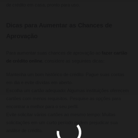
de crédito em casa, pronto para uso.
Dicas para Aumentar as Chances de
Aprovação
Para aumentar suas chances de aprovação ao
fazer cartão
de crédito online
, considere as seguintes dicas:
Mantenha um bom histórico de crédito: Pague suas contas
em dia e evite dívidas em aberto.
Escolha um cartão adequado: Algumas instituições oferecem
cartões com menos requisitos. Pesquise as opções para
encontrar a melhor para o seu perfil.
Evite solicitar vários cartões ao mesmo tempo: Muitas
solicitações em um curto período podem prejudicar sua
análise de crédito.