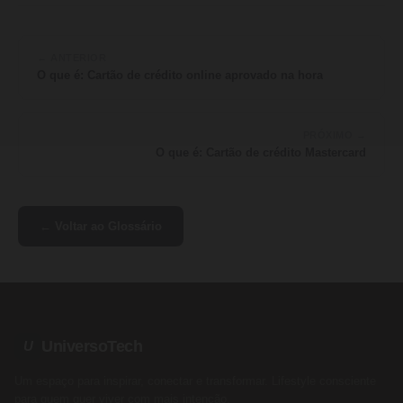
← ANTERIOR
O que é: Cartão de crédito online aprovado na hora
PRÓXIMO →
O que é: Cartão de crédito Mastercard
← Voltar ao Glossário
UniversoTech
U
Um espaço para inspirar, conectar e transformar. Lifestyle consciente
para quem quer viver com mais intenção.