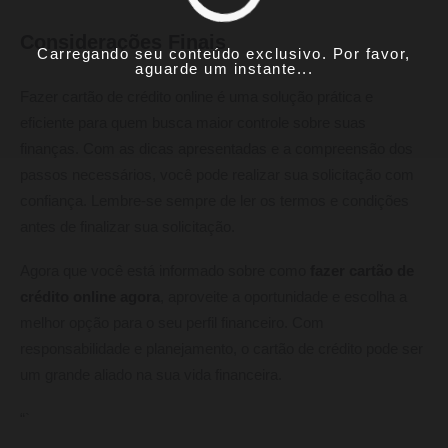
Considerações Finais
Carregando seu conteúdo exclusivo. Por favor,
aguarde um instante...
Fazer cartão de crédito online é uma solução prática e
eficiente para quem busca maior controle sobre suas
finanças. Com as dicas apresentadas e a compreensão dos
passos necessários, você pode realizar sua solicitação com
confiança. Lembre-se sempre de ler os termos e condições
antes de finalizar sua solicitação.
Agora que você está informado sobre como
fazer cartão de
crédito online agora
, aproveite a oportunidade e escolha a
melhor opção para o seu perfil financeiro. Com
responsabilidade e planejamento, o cartão de crédito pode ser
um grande aliado na sua vida financeira.
“`