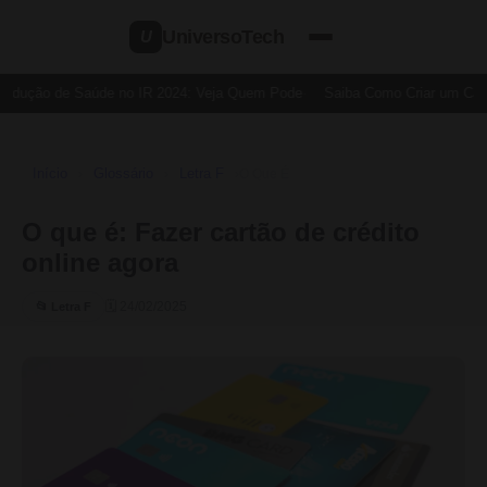
UniversoTech
U
edução de Saúde no IR 2024: Veja Quem Pode
Saiba Como Criar um Cartã
Início
Glossário
Letra F
›
›
›
O Que É
O que é: Fazer cartão de crédito
online agora
🗓 24/02/2025
📂 Letra F