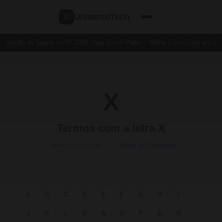
UniversoTech
U
Dedução de Saúde no IR 2024: Veja Quem Pode
Saiba Como Criar um Cart
X
Termos com a letra X
1 termo encontrado ·
← Voltar ao Glossário
A
B
C
D
E
F
G
H
I
J
K
L
M
N
O
P
Q
R