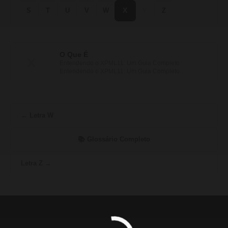
X
S
T
U
V
W
Y
Z
O Que É
X
›
Entendendo o XPML11: Um Guia Completo
Entendendo o XPML11: Um Guia Completo
Você já pensou…
← Letra W
📚 Glossário Completo
Letra Z →