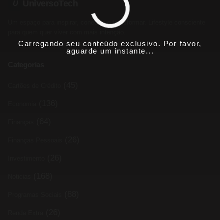
UniversoTech
U
Um espaço para inspirar, conectar e transformar. Lifestyle consciente
para quem quer viver com mais intenção.
Carregando seu conteúdo exclusivo. Por favor,
aguarde um instante...
Categorias
(45)
Cartões de Crédito
(136)
Economia
(64)
Finanças
(26)
Finanças Pessoais
(26)
Investimento
(168)
Noticias
(88)
Programas Sociais
(26)
Renda Extra