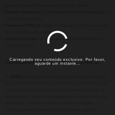
de valores que ofereça acesso à bolsa de valores.
Transfira Recursos:
Faça uma transferência bancária para
sua conta na corretora.
Pesquise o XPML11:
Utilize o código do fundo para encontrá-
lo na plataforma da corretora.
Realize a Compra:
Decida quantas cotas deseja adquirir e
finalize a compra.
Carregando seu conteúdo exclusivo. Por favor,
Considerações Finais sobre o XPML11
aguarde um instante...
O
xpml11
é uma opção viável para quem deseja diversificar
seus investimentos e buscar rendimentos consistentes. Com
uma gestão profissional e uma carteira diversificada, ele se
destaca como uma escolha inteligente no mercado de fundos
imobiliários. Lembre-se sempre de fazer uma análise
cuidadosa antes de investir e considere seus objetivos