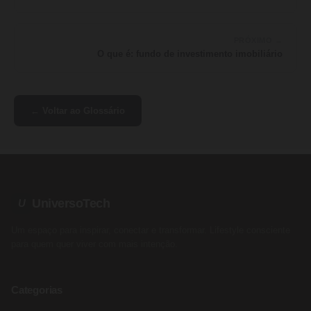
PRÓXIMO →
O que é: fundo de investimento imobiliário
← Voltar ao Glossário
UniversoTech
U
Um espaço para inspirar, conectar e transformar. Lifestyle consciente
para quem quer viver com mais intenção.
Categorias