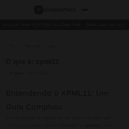
UniversoTech
U
Dedução de Saúde no IR 2024: Veja Quem Pode
Saiba Como Criar um Cartã
Início
Glossário
Letra X
›
›
›
O Que É
O que é: xpml11
🗓 05/03/2025
📂 Letra X
Entendendo o XPML11: Um
Guia Completo
Você já pensou em investir em um fundo imobiliário que
oferece segurança e alta rentabilidade? O
xpml11
é uma