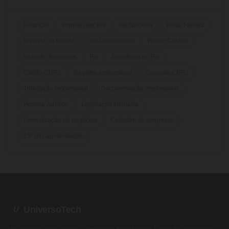
Finanças
imposto por Pix
Pix funciona
Bolsa Família
Imposto de Renda
cartão de crédito
Banco Central
inclusão financeira
Pix
Benefícios do Pix
Cartão CNPJ
Registro empresarial
Consulta CNPJ
Tributação empresarial
Documentação empresarial
Pessoa Jurídica
Legislação tributária
Formalização de negócios
Cadastro de empresas
13º dos aposentados
UniversoTech
U