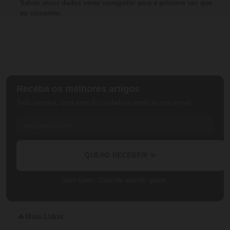
Salvar meus dados neste navegador para a próxima vez que
eu comentar.
Receba os melhores artigos
Toda semana, uma seleção cuidadosa direto no seu e-mail.
QUERO RECEBER! ✨
Sem spam. Cancele quando quiser.
Mais Lidos
🔥