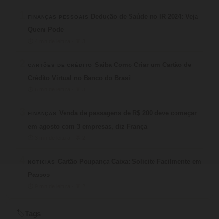
1
Dedução de Saúde no IR 2024: Veja
FINANÇAS PESSOAIS
Quem Pode
⏱ 4 min de leitura · 💬 3
2
Saiba Como Criar um Cartão de
CARTÕES DE CRÉDITO
Crédito Virtual no Banco do Brasil
⏱ 6 min de leitura · 💬 3
3
Venda de passagens de R$ 200 deve começar
FINANÇAS
em agosto com 3 empresas, diz França
⏱ 3 min de leitura · 💬 2
4
Cartão Poupança Caixa: Solicite Facilmente em
NOTICIAS
Passos
⏱ 9 min de leitura · 💬 2
Tags
🏷️