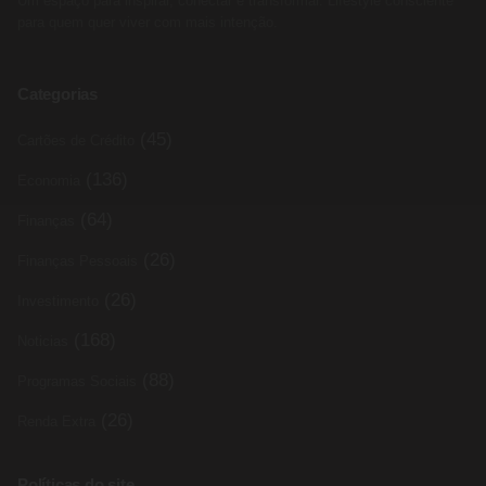
Um espaço para inspirar, conectar e transformar. Lifestyle consciente
para quem quer viver com mais intenção.
Categorias
(45)
Cartões de Crédito
(136)
Economia
(64)
Finanças
(26)
Finanças Pessoais
(26)
Investimento
(168)
Noticias
(88)
Programas Sociais
(26)
Renda Extra
Políticas do site