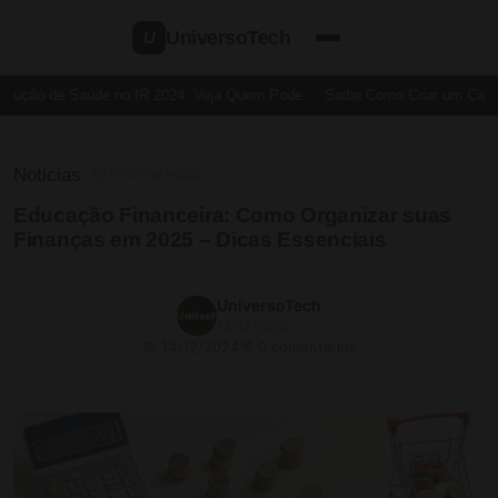
UniversoTech
U
ução de Saúde no IR 2024: Veja Quem Pode
Saiba Como Criar um Cartão 
Noticias
⏱ 7 min de leitura
Educação Financeira: Como Organizar suas
Finanças em 2025 – Dicas Essenciais
UniversoTech
14/12/2024
📅 14/12/2024
💬 0 comentários