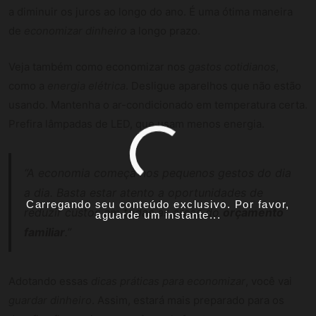
a diminuir os juros ao longo do ano. É uma ótima maneira
de
economizar dinheiro
a longo prazo.
Veja também como economizar nos
gastos cotidianos
,
como a
energia elétrica
. Desligue aparelhos que não estão
usando. Mantenha o ar-condicionado em temperatura certa.
Prefira lâmpadas de LED, que usam menos energia.
“A economia começa nos pequenos gestos do dia
a dia. Basta estar atento a oportunidades de
Carregando seu conteúdo exclusivo. Por favor,
reduzir custos em todas as áreas do
orçamento
aguarde um instante...
familiar
.”
Adotando essas
dicas práticas para economizar
, você vai
guardar dinheiro
. Assim, estará mais preparado para os