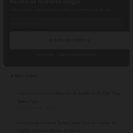
Receba os melhores artigos
Toda semana, uma seleção cuidadosa direto no seu e-mail.
QUERO RECEBER! ✨
Sem spam. Cancele quando quiser.
Mais Lidos
🔥
1
Dedução de Saúde no IR 2024: Veja
FINANÇAS PESSOAIS
Quem Pode
⏱ 4 min de leitura · 💬 3
2
Saiba Como Criar um Cartão de
CARTÕES DE CRÉDITO
Crédito Virtual no Banco do Brasil