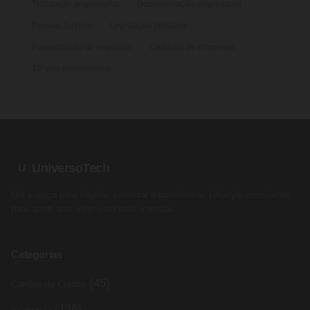
Tributação empresarial
Documentação empresarial
Pessoa Jurídica
Legislação tributária
Formalização de negócios
Cadastro de empresas
13º dos aposentados
UniversoTech
U
Um espaço para inspirar, conectar e transformar. Lifestyle consciente
para quem quer viver com mais intenção.
Categorias
(45)
Cartões de Crédito
(136)
Economia