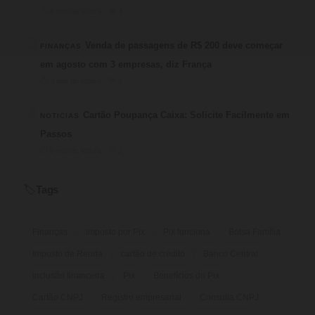
⏱ 6 min de leitura · 💬 3
3
Venda de passagens de R$ 200 deve começar
FINANÇAS
em agosto com 3 empresas, diz França
⏱ 3 min de leitura · 💬 2
4
Cartão Poupança Caixa: Solicite Facilmente em
NOTICIAS
Passos
⏱ 9 min de leitura · 💬 2
Tags
🏷️
Finanças
imposto por Pix
Pix funciona
Bolsa Família
Imposto de Renda
cartão de crédito
Banco Central
inclusão financeira
Pix
Benefícios do Pix
Cartão CNPJ
Registro empresarial
Consulta CNPJ