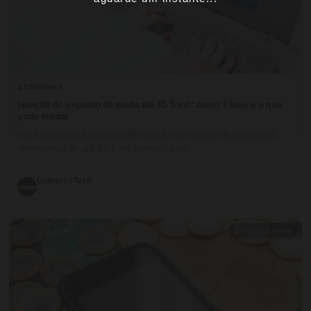
ECONOMIA
Isenção do imposto de renda até R$ 5 mil: como é hoje e o que
pode mudar
Você sabia que a proposta de isenção do imposto de renda para
rendimentos de até R$ 5 mil mensais pode…
UniversoTech
💬 0
27/11/2024
⏱ 9 min de leitura