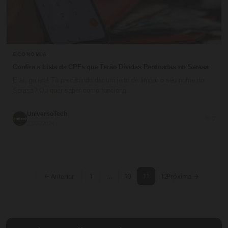
ECONOMIA
Confira a Lista de CPFs que Terão Dívidas Perdoadas no Serasa
E aí, galera! Tá precisando dar um jeito de limpar o seu nome no
Serasa? Ou quer saber como funciona…
UniversoTech
💬 0
23/06/2024
1
…
10
11
12
Próxima →
← Anterior