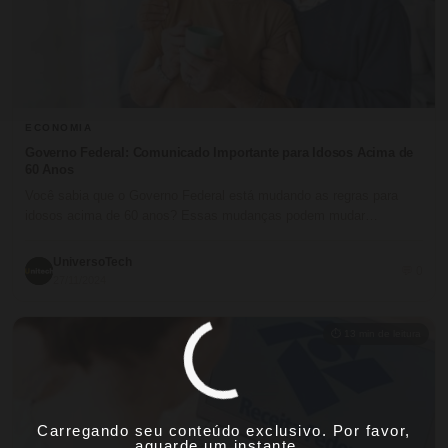
ECONOMIA
Governo Federal: Comunicado Importante para Idosos Acima de
60 Anos
Você sabia que o Governo Federal está mudando as regras para
idosos acima de 60 anos? Essas mudanças podem mudar…
UniversoTech
💬 0
27/11/2024
⏱ 13 min de leitura
Carregando seu conteúdo exclusivo. Por favor,
aguarde um instante...