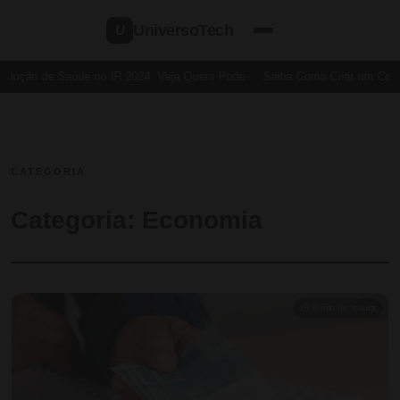
UniversoTech
U
dução de Saúde no IR 2024: Veja Quem Pode
Saiba Como Criar um Cartão 
CATEGORIA
Categoria:
Economia
⏱ 9 min de leitura