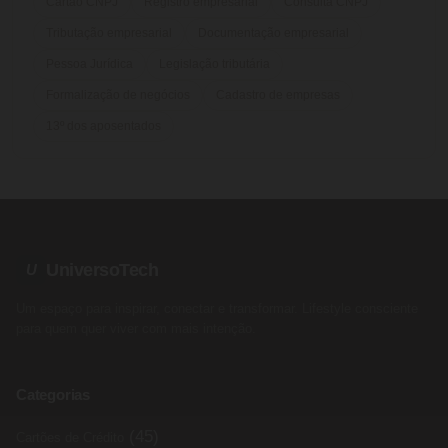
Cartão CNPJ
Registro empresarial
Consulta CNPJ
Tributação empresarial
Documentação empresarial
Pessoa Jurídica
Legislação tributária
Formalização de negócios
Cadastro de empresas
13º dos aposentados
UniversoTech
U
Um espaço para inspirar, conectar e transformar. Lifestyle consciente
para quem quer viver com mais intenção.
Categorias
(45)
Cartões de Crédito