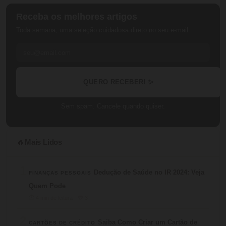
Receba os melhores artigos
Toda semana, uma seleção cuidadosa direto no seu e-mail.
QUERO RECEBER! ✨
Sem spam. Cancele quando quiser.
Mais Lidos
🔥
1
Dedução de Saúde no IR 2024: Veja
FINANÇAS PESSOAIS
Quem Pode
⏱ 4 min de leitura · 💬 3
2
Saiba Como Criar um Cartão de
CARTÕES DE CRÉDITO