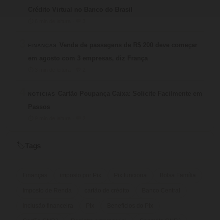
Crédito Virtual no Banco do Brasil
⏱ 6 min de leitura · 💬 3
3
Venda de passagens de R$ 200 deve começar
FINANÇAS
em agosto com 3 empresas, diz França
⏱ 3 min de leitura · 💬 2
4
Cartão Poupança Caixa: Solicite Facilmente em
NOTICIAS
Passos
⏱ 9 min de leitura · 💬 2
Tags
🏷️
Finanças
imposto por Pix
Pix funciona
Bolsa Família
Imposto de Renda
cartão de crédito
Banco Central
inclusão financeira
Pix
Benefícios do Pix