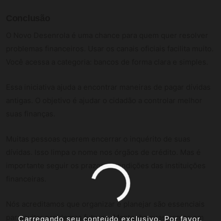
Conclusão
O Novo Desenrola é uma chance para quem quer resolver
problemas financeiros. Usar os canais oficiais facilita muito.
Você acessa a categoria: bancos de forma clara e simples.
Essa iniciativa ajuda a encontrar maneiras de pagar dívidas
antigas. O objetivo é ajudar o cidadão a controlar melhor
suas finanças.
Muitas pessoas querem encerrar o inquérito de suas
dívidas. Isso limpa o nome nos órgãos de crédito. Mas é
importante seguir os prazos e condições das instituições
financeiras.
Nós acreditamos que organizar e planejar são essenciais
para evitar problemas futuros. Mantenha suas contas em
Carregando seu conteúdo exclusivo. Por favor,