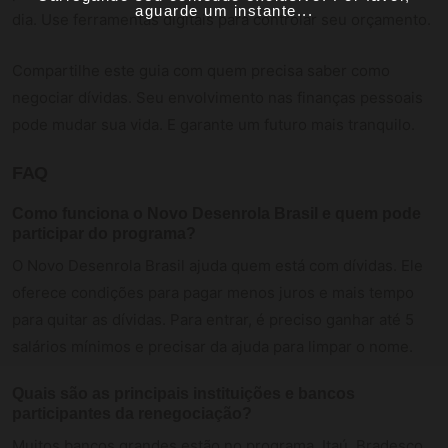
aguarde um instante...
dia. Use ferramentas digitais para controlar seu orçamento.
Compartilhe este guia com quem precisa saber como
negociar dívidas. Seu envolvimento nas finanças pessoais
pode mudar sua vida. E garante um futuro mais tranquilo.
FAQ
Como funciona o Novo Desenrola Brasil e quem pode
participar do programa?
O Novo Desenrola Brasil ajuda quem está com dívidas. Ele
oferece condições para pagar menos juros e mais tempo
para quitar as dívidas. Para entrar, é preciso ganhar até 5
salários mínimos e precisar da ajuda para limpar o nome.
Quais são as principais instituições e bancos
participantes da renegociação?
Muitos bancos grandes estão no programa. Itaú, Bradesco,