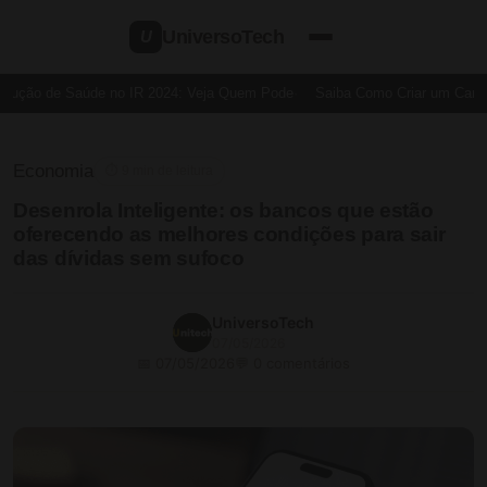
UniversoTech
U
ução de Saúde no IR 2024: Veja Quem Pode
Saiba Como Criar um Cartão 
Economia
⏱ 9 min de leitura
Desenrola Inteligente: os bancos que estão
oferecendo as melhores condições para sair
das dívidas sem sufoco
UniversoTech
07/05/2026
📅 07/05/2026
💬 0 comentários