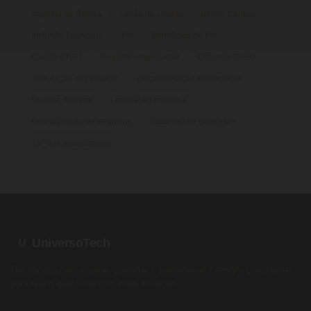
Imposto de Renda
cartão de crédito
Banco Central
inclusão financeira
Pix
Benefícios do Pix
Cartão CNPJ
Registro empresarial
Consulta CNPJ
Tributação empresarial
Documentação empresarial
Pessoa Jurídica
Legislação tributária
Formalização de negócios
Cadastro de empresas
13º dos aposentados
UniversoTech
U
Um espaço para inspirar, conectar e transformar. Lifestyle consciente
para quem quer viver com mais intenção.