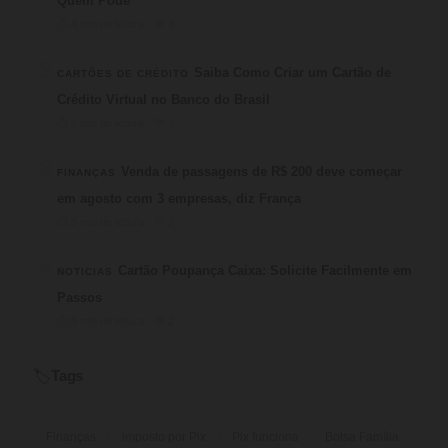
Quem Pode
⏱ 4 min de leitura · 💬 3
2
Saiba Como Criar um Cartão de
CARTÕES DE CRÉDITO
Crédito Virtual no Banco do Brasil
⏱ 6 min de leitura · 💬 3
3
Venda de passagens de R$ 200 deve começar
FINANÇAS
em agosto com 3 empresas, diz França
⏱ 3 min de leitura · 💬 2
4
Cartão Poupança Caixa: Solicite Facilmente em
NOTICIAS
Passos
⏱ 9 min de leitura · 💬 2
Tags
🏷️
Finanças
imposto por Pix
Pix funciona
Bolsa Família