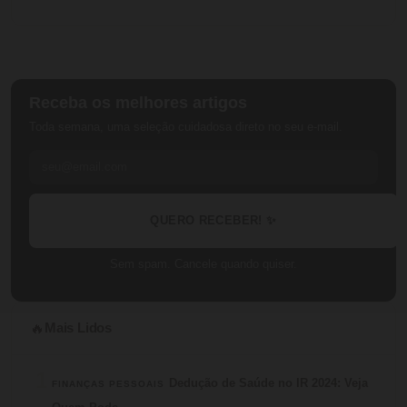
Receba os melhores artigos
Toda semana, uma seleção cuidadosa direto no seu e-mail.
QUERO RECEBER! ✨
Sem spam. Cancele quando quiser.
Mais Lidos
🔥
1
Dedução de Saúde no IR 2024: Veja
FINANÇAS PESSOAIS