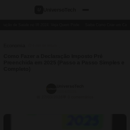
UniversoTech
U
dução de Saúde no IR 2024: Veja Quem Pode
Saiba Como Criar um Cartão
Economia
⏱ 4 min de leitura
Como Fazer a Declaração Imposto Pré
Preenchida em 2025 (Passo a Passo Simples e
Completo)
UniversoTech
02/04/2025
📅 27/03/2026
💬 0 comentários