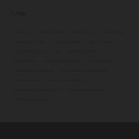
Tags
🏷️
Finanças
imposto por Pix
Pix funciona
Bolsa Família
Imposto de Renda
cartão de crédito
Banco Central
inclusão financeira
Pix
Benefícios do Pix
Cartão CNPJ
Registro empresarial
Consulta CNPJ
Tributação empresarial
Documentação empresarial
Pessoa Jurídica
Legislação tributária
Formalização de negócios
Cadastro de empresas
13º dos aposentados