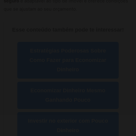
seguro
é adaptável ao tipo de imóvel e oferece condições
que se ajustam ao seu orçamento.
Esse conteúdo também pode te interessar!
Estratégias Poderosas Sobre
Como Fazer para Economizar
Dinheiro
Economizar Dinheiro Mesmo
Ganhando Pouco
Investir no exterior com Pouco
Dinheiro