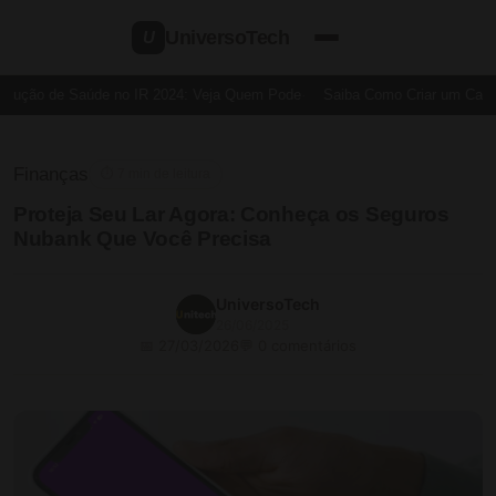
UniversoTech
U
dução de Saúde no IR 2024: Veja Quem Pode
Saiba Como Criar um Cartão 
Finanças
⏱ 7 min de leitura
Proteja Seu Lar Agora: Conheça os Seguros
Nubank Que Você Precisa
UniversoTech
26/06/2025
📅 27/03/2026
💬 0 comentários