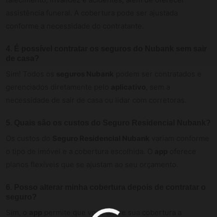
assistência funeral. A cobertura pode ser ajustada
conforme a necessidade do contratante.
4.
É possível contratar os seguros do Nubank sem sair
de casa?
Sim! Todos os
seguros Nubank
podem ser contratados e
gerenciados diretamente pelo
aplicativo
, sem a
necessidade de sair de casa ou lidar com corretoras.
5.
Quais são os custos do Seguro Residencial Nubank?
Os custos do
Seguro Residencial Nubank
variam conforme
o tipo de imóvel e a cobertura escolhida. O
app
oferece
planos flexíveis que se ajustam ao seu orçamento.
6.
Posso alterar minha cobertura depois de contratar o
seguro?
Sim, o
app
permite que você altere sua cobertura a