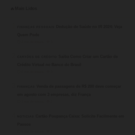
Mais Lidos
🔥
1
Dedução de Saúde no IR 2024: Veja
FINANÇAS PESSOAIS
Quem Pode
⏱ 4 min de leitura · 💬 3
2
Saiba Como Criar um Cartão de
CARTÕES DE CRÉDITO
Crédito Virtual no Banco do Brasil
⏱ 6 min de leitura · 💬 3
3
Venda de passagens de R$ 200 deve começar
FINANÇAS
em agosto com 3 empresas, diz França
⏱ 3 min de leitura · 💬 2
4
Cartão Poupança Caixa: Solicite Facilmente em
NOTICIAS
Passos
⏱ 9 min de leitura · 💬 2