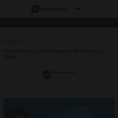
UniversoTech
U
dução de Saúde no IR 2024: Veja Quem Pode
Saiba Como Criar um Cartão
Finanças
⏱ 4 min de leitura
Tudo Sobre o Cartão Magalu: Benefícios e
Dicas
UniversoTech
19/04/2024
📅 19/04/2024
💬 0 comentários