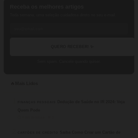
Receba os melhores artigos
Toda semana, uma seleção cuidadosa direto no seu e-mail.
QUERO RECEBER! ✨
Sem spam. Cancele quando quiser.
Mais Lidos
🔥
1
Dedução de Saúde no IR 2024: Veja
FINANÇAS PESSOAIS
Quem Pode
⏱ 4 min de leitura · 💬 3
2
Saiba Como Criar um Cartão de
CARTÕES DE CRÉDITO