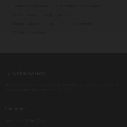
Tributação empresarial
Documentação empresarial
Pessoa Jurídica
Legislação tributária
Formalização de negócios
Cadastro de empresas
13º dos aposentados
UniversoTech
U
Um espaço para inspirar, conectar e transformar. Lifestyle consciente
para quem quer viver com mais intenção.
Categorias
(45)
Cartões de Crédito