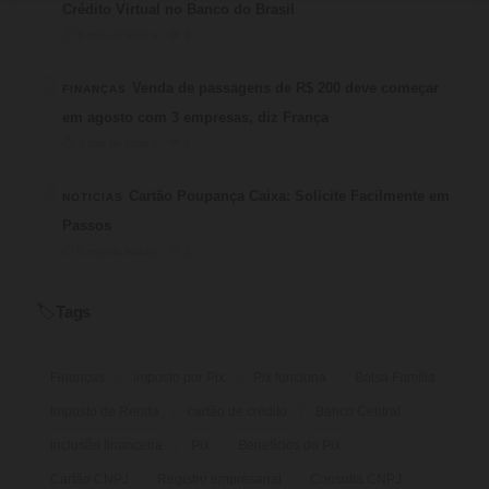
Crédito Virtual no Banco do Brasil
⏱ 6 min de leitura · 💬 3
3
Venda de passagens de R$ 200 deve começar
FINANÇAS
em agosto com 3 empresas, diz França
⏱ 3 min de leitura · 💬 2
4
Cartão Poupança Caixa: Solicite Facilmente em
NOTICIAS
Passos
⏱ 9 min de leitura · 💬 2
Tags
🏷️
Finanças
imposto por Pix
Pix funciona
Bolsa Família
Imposto de Renda
cartão de crédito
Banco Central
inclusão financeira
Pix
Benefícios do Pix
Cartão CNPJ
Registro empresarial
Consulta CNPJ