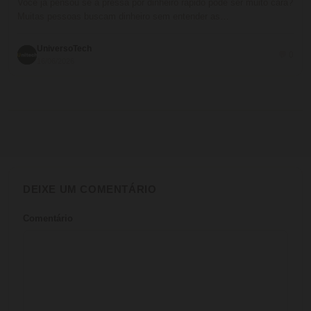
Você já pensou se a pressa por dinheiro rápido pode ser muito cara?
Muitas pessoas buscam dinheiro sem entender as…
UniversoTech
💬 0
16/06/2026
DEIXE UM COMENTÁRIO
Comentário