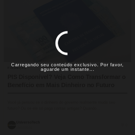
Carregando seu conteúdo exclusivo. Por favor,
FINANÇAS
aguarde um instante...
PIS Disponível? Veja Como Transformar o
Benefício em Mais Dinheiro no Futuro
Você já pensou se o dinheiro do governo realmente muda seu
futuro? Ou se ele só paga contas antigas? Quando…
UniversoTech
💬 0
19/07/2026