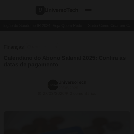
UniversoTech
U
dução de Saúde no IR 2024: Veja Quem Pode
Saiba Como Criar um Cartão
Finanças
⏱ 4 min de leitura
Calendário do Abono Salarial 2025: Confira as
datas de pagamento
UniversoTech
29/05/2025
📅 27/03/2026
💬 0 comentários