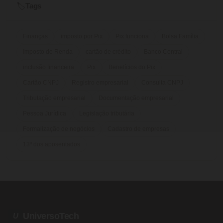
Tags
🏷️
Finanças
imposto por Pix
Pix funciona
Bolsa Família
Imposto de Renda
cartão de crédito
Banco Central
inclusão financeira
Pix
Benefícios do Pix
Cartão CNPJ
Registro empresarial
Consulta CNPJ
Tributação empresarial
Documentação empresarial
Pessoa Jurídica
Legislação tributária
Formalização de negócios
Cadastro de empresas
13º dos aposentados
UniversoTech
U