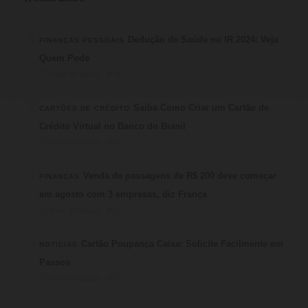
1
Dedução de Saúde no IR 2024: Veja
FINANÇAS PESSOAIS
Quem Pode
⏱ 4 min de leitura · 💬 3
2
Saiba Como Criar um Cartão de
CARTÕES DE CRÉDITO
Crédito Virtual no Banco do Brasil
⏱ 6 min de leitura · 💬 3
3
Venda de passagens de R$ 200 deve começar
FINANÇAS
em agosto com 3 empresas, diz França
⏱ 3 min de leitura · 💬 2
4
Cartão Poupança Caixa: Solicite Facilmente em
NOTICIAS
Passos
⏱ 9 min de leitura · 💬 2