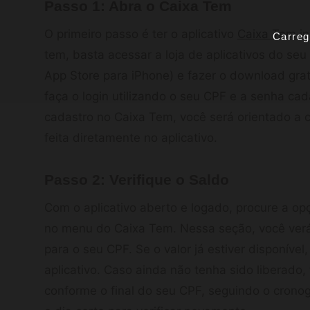
Passo 1: Abra o Caixa Tem
O primeiro passo é ter o aplicativo
Caixa Tem
in
Carreg
tem, basta acessar a loja de aplicativos do seu
App Store para iPhone) e fazer o download gratu
faça o login utilizando o seu CPF e a senha cada
cadastro no Caixa Tem, você será orientado a 
feita diretamente no aplicativo.
Passo 2: Verifique o Saldo
Com o aplicativo aberto e logado, procure a op
no menu do Caixa Tem. Nessa seção, você verá 
para o seu CPF. Se o valor já estiver disponíve
aplicativo. Caso ainda não tenha sido liberado,
conforme o final do seu CPF, seguindo o cronog