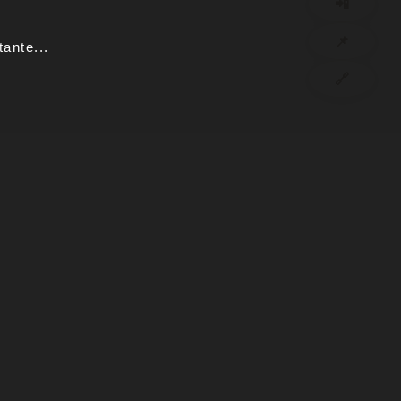
📲
📌
ante...
🔗