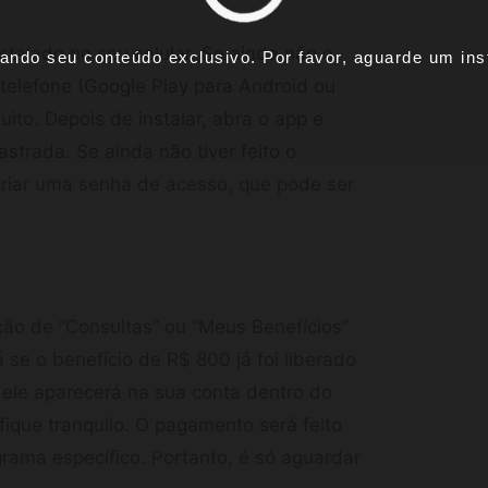
stalado no seu celular. Se ainda não o
ando seu conteúdo exclusivo. Por favor, aguarde um inst
 telefone (Google Play para Android ou
ito. Depois de instalar, abra o app e
strada. Se ainda não tiver feito o
criar uma senha de acesso, que pode ser
ção de “Consultas” ou “Meus Benefícios”
se o benefício de R$ 800 já foi liberado
l, ele aparecerá na sua conta dentro do
 fique tranquilo. O pagamento será feito
rama específico. Portanto, é só aguardar