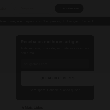
xtra
Inscrever-se
 começar em agosto com 3 empresas, diz França
Cartão Poupança Caixa:
Receba os melhores artigos
Toda semana, uma seleção cuidadosa direto no
seu e-mail.
QUERO RECEBER! ✨
Sem spam. Cancele quando quiser.
Mais Lidos
🔥