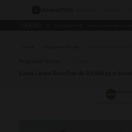
UniversoTech
U
Economia
Finanças
F
ção de Saúde no IR 2024: Veja Quem Pode
Saiba Como Criar um Cartão d
EM ALTA
Home
Programas Sociais
›
›
Programas Sociais
⏱ 9 min de leitura
Caixa Libera Benefício de R$ 800 para Brasi
Univer
02/02/2
📅 27/03/2026
💬 0