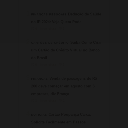
1
Dedução de Saúde
FINANÇAS PESSOAIS
no IR 2024: Veja Quem Pode
⏱ 4 min de leitura · 💬 3
2
Saiba Como Criar
CARTÕES DE CRÉDITO
um Cartão de Crédito Virtual no Banco
do Brasil
⏱ 6 min de leitura · 💬 3
3
Venda de passagens de R$
FINANÇAS
200 deve começar em agosto com 3
empresas, diz França
⏱ 3 min de leitura · 💬 2
4
Cartão Poupança Caixa:
NOTICIAS
Solicite Facilmente em Passos