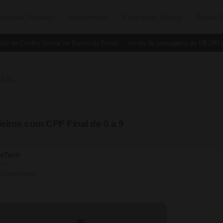
inanças Pessoais
Investimento
Programas Sociais
Renda E
e Crédito Virtual no Banco do Brasil
Venda de passagens de R$ 200 deve
Caixa Libera Benefício de R$ 800 para Brasileiros com CPF Final de 0 a 9
leiros com CPF Final de 0 a 9
soTech
025
 comentários