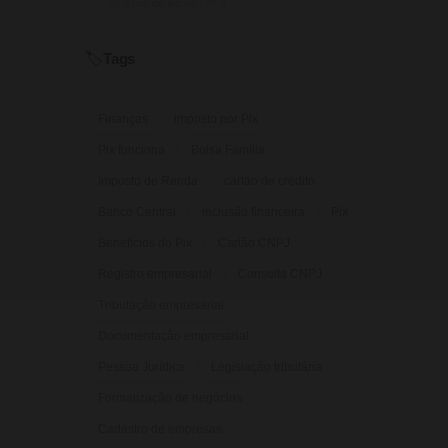
⏱ 9 min de leitura · 💬 2
Tags
🏷️
Finanças
imposto por Pix
Pix funciona
Bolsa Família
Imposto de Renda
cartão de crédito
Banco Central
inclusão financeira
Pix
Benefícios do Pix
Cartão CNPJ
Registro empresarial
Consulta CNPJ
Tributação empresarial
Documentação empresarial
Pessoa Jurídica
Legislação tributária
Formalização de negócios
Cadastro de empresas