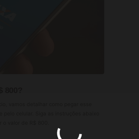
$ 800?
cio, vamos detalhar como pegar esse
 pelo celular. Siga as instruções abaixo
r o valor de R$ 800.