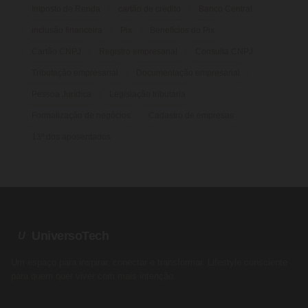
Imposto de Renda
cartão de crédito
Banco Central
inclusão financeira
Pix
Benefícios do Pix
Cartão CNPJ
Registro empresarial
Consulta CNPJ
Tributação empresarial
Documentação empresarial
Pessoa Jurídica
Legislação tributária
Formalização de negócios
Cadastro de empresas
13º dos aposentados
UniversoTech
U
Um espaço para inspirar, conectar e transformar. Lifestyle consciente
para quem quer viver com mais intenção.