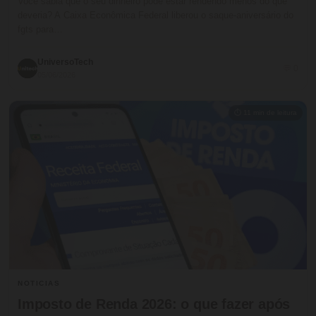
Você sabia que o seu dinheiro pode estar rendendo menos do que
deveria? A Caixa Econômica Federal liberou o saque-aniversário do
fgts para…
UniversoTech
💬 0
05/06/2026
⏱ 11 min de leitura
NOTICIAS
Imposto de Renda 2026: o que fazer após