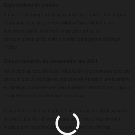
Expectativas de vendas
A taxa de desemprego baixa aumenta o poder de compra.
Programas sociais, como o Minha Casa, Minha Vida,
também ajudam. Com reformas tributárias, os
consumidores terão mais dinheiro para gastar na Black
Friday.
Comportamento do consumidor em 2024
As iniciativas econômicas influenciam o comportamento do
consumidor. A isenção do Imposto de Renda é um exemplo.
Programas como Pé-de-Meia e Desenrola mostram o apoio
do governo à recuperação financeira.
Esses fatores indicam que a Black Friday de 2024 será um
sucesso. Ela não só aumentará as vendas, mas também
mudará a forma como as pessoas veem as ofertas.