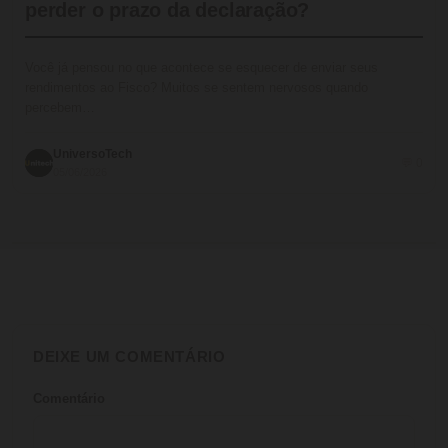
perder o prazo da declaração?
Você já pensou no que acontece se esquecer de enviar seus
rendimentos ao Fisco? Muitos se sentem nervosos quando
percebem…
UniversoTech
💬 0
05/06/2026
DEIXE UM COMENTÁRIO
Comentário