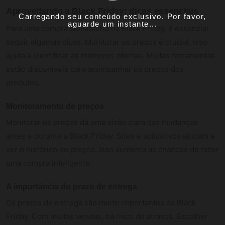
Aproveitando a Black Friday: dicas essenciais
Carregando seu conteúdo exclusivo. Por favor,
aguarde um instante...
Para uma compra satisfatória na Black Friday, é essencial
seguir algumas dicas. Monitorar os preços é crucial. Isso
ajuda a identificar as melhores ofertas. Muitas ferramentas
estão disponíveis para acompanhar os preços dos
produtos.
Monitoramento de preços
Monitorar os preços dá uma visão clara das mudanças
antes e durante a Black Friday. Sites e aplicativos ajudam a
ver o histórico de preços. Isso aumenta as chances de fazer
uma compra inteligente.
A importância do prazo de entrega
Os prazos de entrega são muito importantes na Black
Friday. Com muitas vendas, há risco de atrasos. Escolher