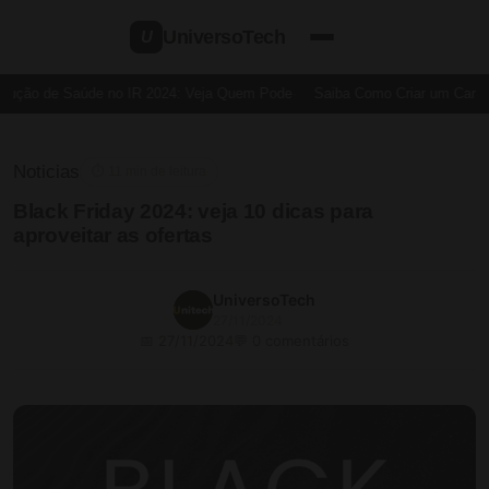
UniversoTech
U
ução de Saúde no IR 2024: Veja Quem Pode
Saiba Como Criar um Cartão d
Noticias
⏱ 11 min de leitura
Black Friday 2024: veja 10 dicas para
aproveitar as ofertas
UniversoTech
27/11/2024
📅 27/11/2024
💬 0 comentários