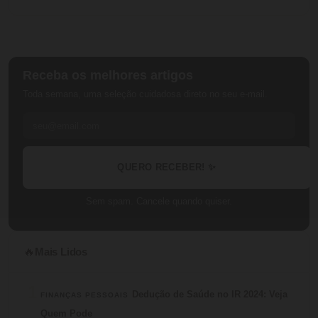
Receba os melhores artigos
Toda semana, uma seleção cuidadosa direto no seu e-mail.
QUERO RECEBER! ✨
Sem spam. Cancele quando quiser.
Mais Lidos
🔥
1
Dedução de Saúde no IR 2024: Veja
FINANÇAS PESSOAIS
Quem Pode