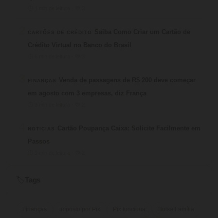
⏱ 4 min de leitura · 💬 3
2
Saiba Como Criar um Cartão de
CARTÕES DE CRÉDITO
Crédito Virtual no Banco do Brasil
⏱ 6 min de leitura · 💬 3
3
Venda de passagens de R$ 200 deve começar
FINANÇAS
em agosto com 3 empresas, diz França
⏱ 3 min de leitura · 💬 2
4
Cartão Poupança Caixa: Solicite Facilmente em
NOTICIAS
Passos
⏱ 9 min de leitura · 💬 2
Tags
🏷️
Finanças
imposto por Pix
Pix funciona
Bolsa Família