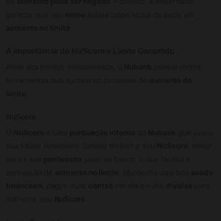
de
aumento pode ser negada
. Portanto, é importante
garantir que seu
nome
esteja limpo antes de pedir um
aumento no limite
.
A Importância do NuScore e Limite Garantido
Além dos pontos mencionados, o
Nubank
possui outras
ferramentas que ajudam no processo de
aumento do
limite
.
NuScore
O
NuScore
é uma
pontuação interna
do
Nubank
que avalia
sua saúde financeira. Quanto melhor o seu
NuScore
, maior
será a sua
pontuação
junto ao banco, o que facilita a
aprovação de
aumento no limite
. Mantenha uma boa
saúde
financeira
, pague suas
contas
em dia e evite
dívidas
para
melhorar seu
NuScore
.