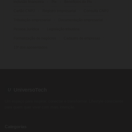
inclusão financeira
Pix
Benefícios do Pix
Cartão CNPJ
Registro empresarial
Consulta CNPJ
Tributação empresarial
Documentação empresarial
Pessoa Jurídica
Legislação tributária
Formalização de negócios
Cadastro de empresas
13º dos aposentados
UniversoTech
U
Um espaço para inspirar, conectar e transformar. Lifestyle consciente
para quem quer viver com mais intenção.
Categorias