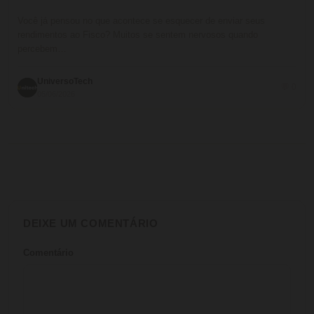
Você já pensou no que acontece se esquecer de enviar seus
rendimentos ao Fisco? Muitos se sentem nervosos quando
percebem…
UniversoTech
💬 0
05/06/2026
DEIXE UM COMENTÁRIO
Comentário