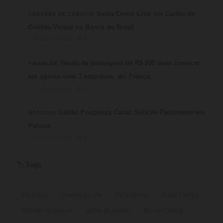
2
Saiba Como Criar um Cartão de
CARTÕES DE CRÉDITO
Crédito Virtual no Banco do Brasil
⏱ 6 min de leitura · 💬 3
3
Venda de passagens de R$ 200 deve começar
FINANÇAS
em agosto com 3 empresas, diz França
⏱ 3 min de leitura · 💬 2
4
Cartão Poupança Caixa: Solicite Facilmente em
NOTICIAS
Passos
⏱ 9 min de leitura · 💬 2
Tags
🏷️
Finanças
imposto por Pix
Pix funciona
Bolsa Família
Imposto de Renda
cartão de crédito
Banco Central