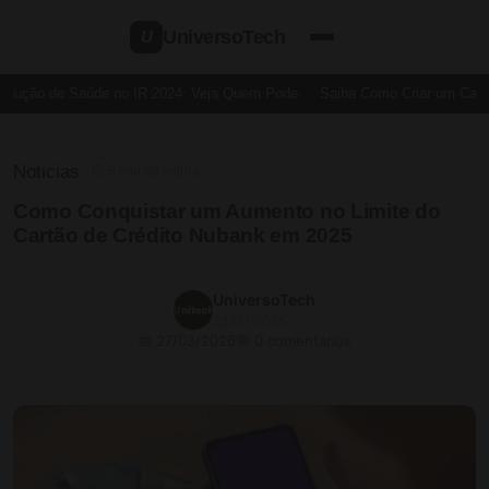
UniversoTech
U
dução de Saúde no IR 2024: Veja Quem Pode
Saiba Como Criar um Cartão
Noticias
⏱ 5 min de leitura
Como Conquistar um Aumento no Limite do
Cartão de Crédito Nubank em 2025
UniversoTech
23/07/2025
📅 27/03/2026
💬 0 comentários