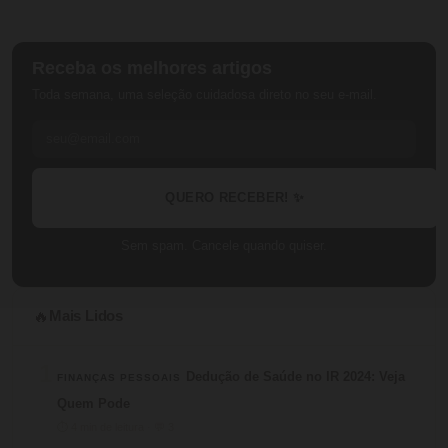
Receba os melhores artigos
Toda semana, uma seleção cuidadosa direto no seu e-mail.
QUERO RECEBER! ✨
Sem spam. Cancele quando quiser.
Mais Lidos
🔥
1
Dedução de Saúde no IR 2024: Veja
FINANÇAS PESSOAIS
Quem Pode
⏱ 4 min de leitura · 💬 3