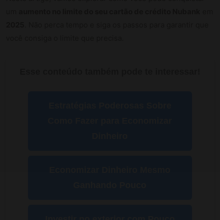
um
aumento no limite do seu cartão de crédito Nubank
em
2025
. Não perca tempo e siga os passos para garantir que
você consiga o limite que precisa.
Esse conteúdo também pode te interessar!
Estratégias Poderosas Sobre
Como Fazer para Economizar
Dinheiro
Economizar Dinheiro Mesmo
Ganhando Pouco
Investir no exterior com Pouco