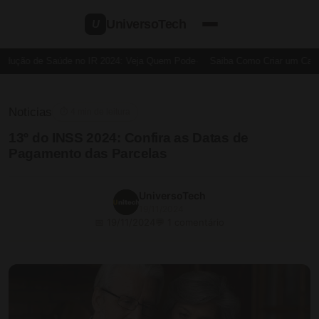
UniversoTech
U
dução de Saúde no IR 2024: Veja Quem Pode
Saiba Como Criar um Cartão
Noticias
⏱ 4 min de leitura
13º do INSS 2024: Confira as Datas de
Pagamento das Parcelas
UniversoTech
19/11/2024
📅 19/11/2024
💬 1 comentário