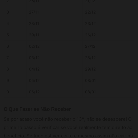
2
26/11
21/12
3
27/11
22/12
4
28/11
23/12
5
29/11
26/12
6
02/12
27/12
7
03/12
28/12
8
04/12
29/12
9
05/12
08/01
0
06/12
08/01
O Que Fazer se Não Receber
Se por acaso você não receber o 13º, não se desespere! O
primeiro passo é verificar se você realmente tem direito ao
benefício. Se tudo estiver certo e mesmo assim não cair na