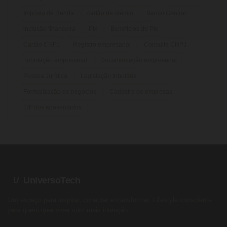
Imposto de Renda
cartão de crédito
Banco Central
inclusão financeira
Pix
Benefícios do Pix
Cartão CNPJ
Registro empresarial
Consulta CNPJ
Tributação empresarial
Documentação empresarial
Pessoa Jurídica
Legislação tributária
Formalização de negócios
Cadastro de empresas
13º dos aposentados
UniversoTech
U
Um espaço para inspirar, conectar e transformar. Lifestyle consciente
para quem quer viver com mais intenção.