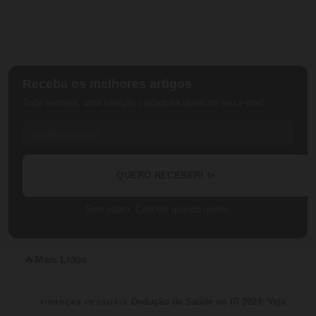
Receba os melhores artigos
Toda semana, uma seleção cuidadosa direto no seu e-mail.
QUERO RECEBER! ✨
Sem spam. Cancele quando quiser.
Mais Lidos
🔥
1
Dedução de Saúde no IR 2024: Veja
FINANÇAS PESSOAIS