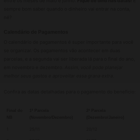
entre os meses de maio e junho.
Fique de olho nas datas!
É
sempre bom saber quando o dinheiro vai entrar na conta,
né?
Calendário de Pagamentos
O calendário de pagamentos é super importante para você
se organizar. Os pagamentos vão acontecer em duas
parcelas, e a segunda vai ser liberada lá para o final do ano,
em novembro e dezembro.
Assim, você pode planejar
melhor seus gastos e aproveitar essa grana extra.
Confira as datas detalhadas para o pagamento do benefício:
Final do
1ª Parcela
2ª Parcela
NB
(Novembro/Dezembro)
(Dezembro/Janeiro)
1
25/11
20/12