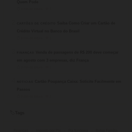
Quem Pode
⏱ 4 min de leitura · 💬 3
2
Saiba Como Criar um Cartão de
CARTÕES DE CRÉDITO
Crédito Virtual no Banco do Brasil
⏱ 6 min de leitura · 💬 3
3
Venda de passagens de R$ 200 deve começar
FINANÇAS
em agosto com 3 empresas, diz França
⏱ 3 min de leitura · 💬 2
4
Cartão Poupança Caixa: Solicite Facilmente em
NOTICIAS
Passos
⏱ 9 min de leitura · 💬 2
Tags
🏷️
Finanças
imposto por Pix
Pix funciona
Bolsa Família