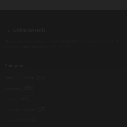
UniversoTech
U
Um espaço para inspirar, conectar e transformar. Lifestyle consciente
para quem quer viver com mais intenção.
Categorias
(45)
Cartões de Crédito
(136)
Economia
(64)
Finanças
(26)
Finanças Pessoais
(26)
Investimento