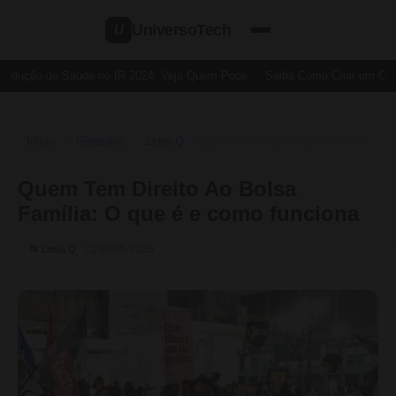
UniversoTech
U
Dedução de Saúde no IR 2024: Veja Quem Pode
Saiba Como Criar um Cartã
Início
Glossário
Letra Q
›
›
›
Quem Tem Direito Ao Bolsa Família
Quem Tem Direito Ao Bolsa
Família: O que é e como funciona
🗓 09/05/2026
📂 Letra Q