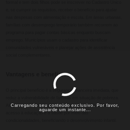
formal e tem dois filhos pode se inscrever no Cadastro Único
e, se cumprir os requisitos, receber o benefício para ajudar
nas despesas com alimentação e escola. Em áreas urbanas,
famílias com desemprego temporário também recorrem ao
programa para pagar contas básicas enquanto buscam
emprego. Municípios usam o cadastro para identificar
comunidades vulneráveis e planejar ações de assistência
social complementares.
Vantagens e benefícios
O principal benefício é a segurança financeira imediata, que
reduz a vulnerabilidade de famílias em situação de pobreza.
Carregando seu conteúdo exclusivo. Por favor,
Além da transferência de renda, o programa incentiva o
aguarde um instante...
acesso à educação e à saúde por meio das
condicionalidades, beneficiando o desenvolvimento infantil.