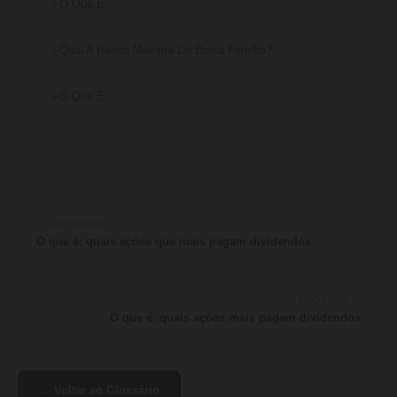
O Que É
Qual A Renda Máxima Do Bolsa Família?
O Que É
← ANTERIOR
O que é: quais ações que mais pagam dividendos
PRÓXIMO →
O que é: quais ações mais pagam dividendos
← Voltar ao Glossário