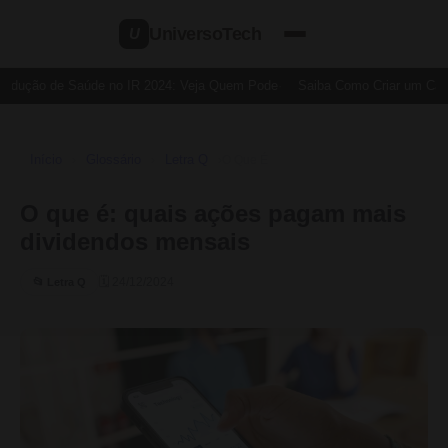
UniversoTech
U
edução de Saúde no IR 2024: Veja Quem Pode
Saiba Como Criar um Cartã
Início
Glossário
Letra Q
›
›
›
O Que É
O que é: quais ações pagam mais
dividendos mensais
🗓 24/12/2024
📂 Letra Q