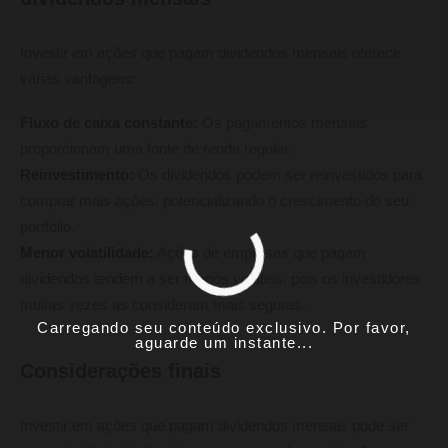
Investir em ações que pagam dividendos mensais oferece
várias vantagens:
Fluxo de caixa constante:
Os pagamentos mensais
proporcionam uma fonte de renda regular.
Reinvestimento:
Os dividendos podem ser reinvestidos para
comprar mais ações, potencializando o crescimento do seu
portfólio.
Menor volatilidade:
Ações de empresas que pagam
dividendos tendem a ser menos voláteis, pois os investidores
muitas vezes as consideram mais seguras.
Carregando seu conteúdo exclusivo. Por favor,
aguarde um instante...
Considerações finais
Investir em ações que pagam dividendos mensais pode ser