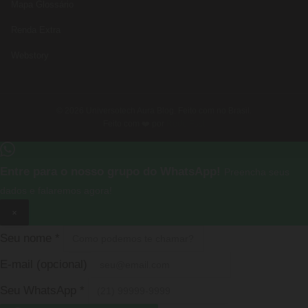
Mapa Glossário
Renda Extra
Webstory
© 2026 Universotech Aura Blog. Feito com no Brasil.
Feito com ❤️ por
Rede Fast
Entre para o nosso grupo do WhatsApp!
Preencha seus
dados e falaremos agora!
×
Seu nome
*
E-mail
(opcional)
Seu WhatsApp
*