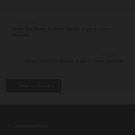
← ANTERIOR
Quem Tem Direito Ao Bolsa Família: O que é e como
funciona
PRÓXIMO →
Bolsa Família Em Análise: O que é e como funciona
← Voltar ao Glossário
UniversoTech
U