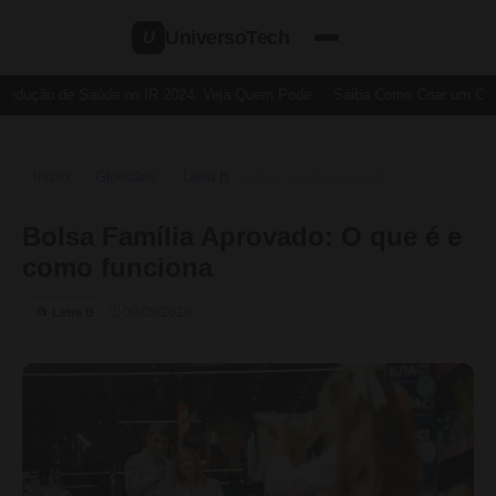
UniversoTech
U
Dedução de Saúde no IR 2024: Veja Quem Pode
Saiba Como Criar um Cart
Início
Glossário
Letra B
›
›
›
Bolsa Família Aprovado
Bolsa Família Aprovado: O que é e
como funciona
🗓 09/05/2026
📂 Letra B