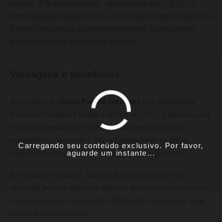
escolas. Em áreas urbanas, , assim como em
O que é
, o
benefício ajuda a pagar contas essenciais em meses de renda
instável, enquanto o acompanhamento em saúde garante
acesso a vacinas e consultas de rotina.
Vantagens e benefícios
Ter o status de
Bolsa Família aprovado
traz estabilidade
financeira imediata e facilita o acesso a serviços básicos para
crianças e gestantes. O benefício também incentiva a
permanência na escola e o acompanhamento de saúde,
Carregando seu conteúdo exclusivo. Por favor,
aguarde um instante...
contribuindo para melhores condições de longo prazo.
Em situações práticas, saber que seu pagamento está
aprovado permite que você organize despesas mensais com
mais segurança e acompanhe obrigações necessárias para
manter o benefício ativo.