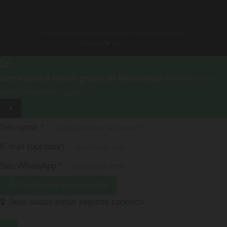
© 2026 Universotech Aura Blog. Feito com no Brasil.
Feito com ❤️ por
Rede Fast
Entre para o nosso grupo do WhatsApp!
Preencha seus
dados e falaremos agora!
×
Seu nome
*
E-mail
(opcional)
Seu WhatsApp
*
CONTINUAR NO WHATSAPP
🔒 Seus dados estão seguros conosco.