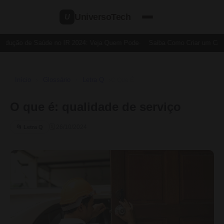
UniversoTech
U
edução de Saúde no IR 2024: Veja Quem Pode
Saiba Como Criar um Cartã
Início
Glossário
Letra Q
›
›
›
O Que É
O que é: qualidade de serviço
🗓 26/10/2024
📂 Letra Q