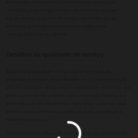
informações para melhorar continuamente os serviços
oferecidos. A tecnologia também desempenha um papel
significativo na qualidade de serviço, permitindo que as
empresas automatizem processos e melhorem a
comunicação com os clientes.
Desafios da qualidade de serviço
Embora a qualidade de serviço seja fundamental, as
empresas enfrentam vários desafios na sua implementação.
Um dos principais obstáculos é a variabilidade do serviço, que
pode ocorrer devido a fatores como a interação humana e a
personalização do atendimento. Além disso, a pressão para
reduzir custos pode levar a cortes em áreas que afetam a
qualidade do serviço.
Outro desafio é a adaptação às mudanças nas expectativas