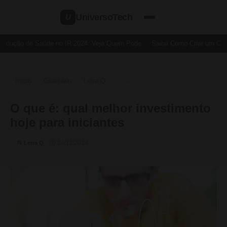
UniversoTech
U
edução de Saúde no IR 2024: Veja Quem Pode
Saiba Como Criar um Cartã
Início
Glossário
Letra Q
›
›
›
O Que É
O que é: qual melhor investimento
hoje para iniciantes
🗓 24/12/2024
📂 Letra Q