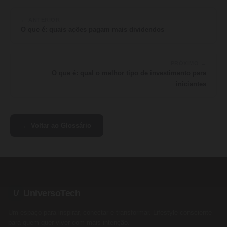
← ANTERIOR
O que é: quais ações pagam mais dividendos
PRÓXIMO →
O que é: qual o melhor tipo de investimento para
iniciantes
← Voltar ao Glossário
UniversoTech
U
Um espaço para inspirar, conectar e transformar. Lifestyle consciente
para quem quer viver com mais intenção.