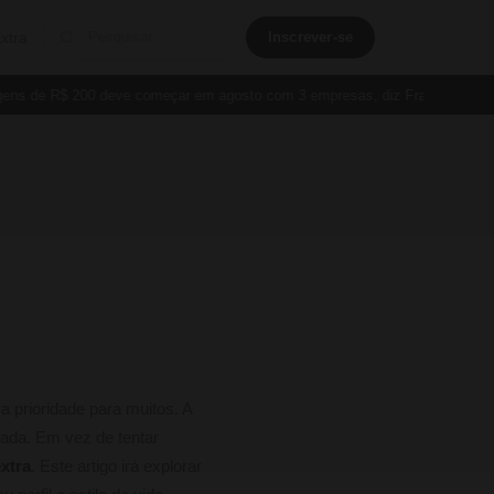
xtra
Inscrever-se
s de R$ 200 deve começar em agosto com 3 empresas, diz França
Cartã
 prioridade para muitos. A
rada. Em vez de tentar
xtra
. Este artigo irá explorar