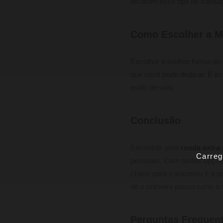
facilitam esse tipo de tran
Como Escolher a M
Escolher a melhor forma de
que você pode dedicar. É im
estilo de vida.
Conclusão
Encontrar uma
renda extra
Carreg
pessoais. Com tantas opções
chave para o sucesso é a p
dê o primeiro passo rumo à
Perguntas Frequen