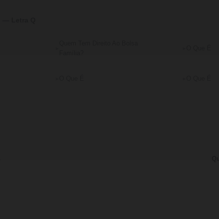
 — Letra Q
Quem Tem Direito Ao Bolsa
O Que É
Família?
O Que É
O Que É
s
Qu