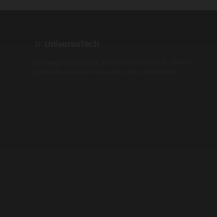
UniversoTech
U
Um espaço para inspirar, conectar e transformar. Lifestyle
consciente para quem quer viver com mais intenção.