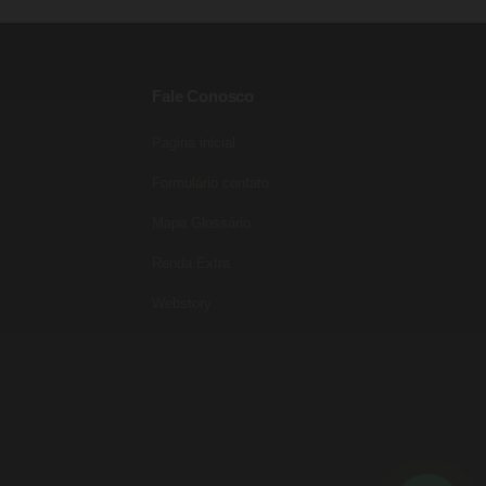
Fale Conosco
Pagina inicial
Entre para o nosso grupo do
WhatsApp!
Formulário contato
Preencha seus dados e falaremos agora!
Mapa Glossário
Seu nome
*
Renda Extra
E-mail
(opcional)
Webstory
Seu WhatsApp
*