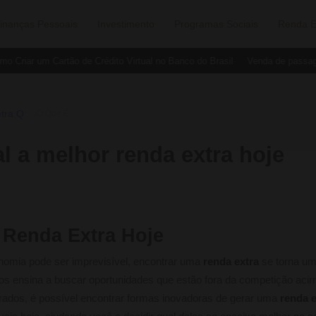
inanças Pessoais
Investimento
Programas Sociais
Renda E
Criar um Cartão de Crédito Virtual no Banco do Brasil
Venda de passagen
tra Q
›
O Que É
l a melhor renda extra hoje
 Renda Extra Hoje
nomia pode ser imprevisível, encontrar uma
renda extra
se torna uma
os ensina a buscar oportunidades que estão fora da competição acir
ados, é possível encontrar formas inovadoras de gerar uma
renda e