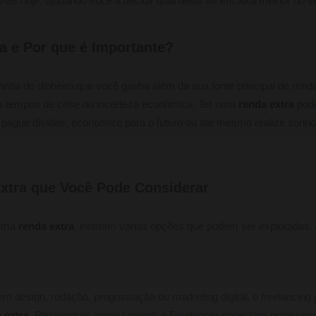
is hoje, ajudando você a decidir qual delas se encaixa melhor no seu 
a e Por que é Importante?
ntia de dinheiro que você ganha além da sua fonte principal de renda
m tempos de crise ou incerteza econômica. Ter uma
renda extra
pode
cê pague dívidas, economize para o futuro ou até mesmo realize sonh
xtra que Você Pode Considerar
 uma
renda extra
, existem várias opções que podem ser exploradas.
em design, redação, programação ou marketing digital, o freelancing
 extra
. Plataformas como Upwork e Freelancer conectam profissiona