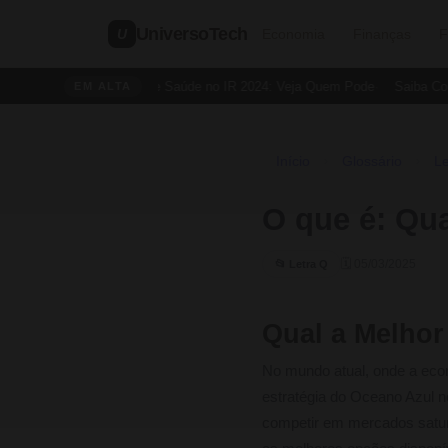
UniversoTech
U
Economia
Finanças
F
Dedução de Saúde no IR 2024: Veja Quem Pode
Saiba Como 
EM ALTA
Início
Glossário
Le
›
›
O que é: Qua
🗓 05/03/2025
📂 Letra Q
Qual a Melhor
No mundo atual, onde a eco
estratégia do Oceano Azul n
competir em mercados satur