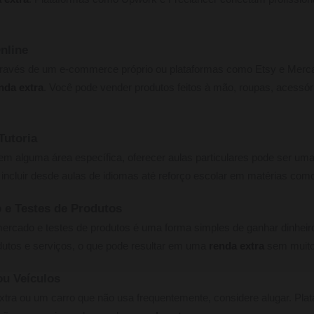
nline
través de um e-commerce próprio ou plataformas como Etsy e Mercad
nda extra
. Você pode vender produtos feitos à mão, roupas, acessó
Tutoria
 alguma área específica, oferecer aulas particulares pode ser uma
 incluir desde aulas de idiomas até reforço escolar em matérias com
 e Testes de Produtos
 mercado e testes de produtos é uma forma simples de ganhar dinhe
dutos e serviços, o que pode resultar em uma
renda extra
sem muito
ou Veículos
tra ou um carro que não usa frequentemente, considere alugar. Pla