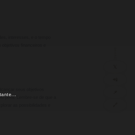
des, interesses, e o tempo
objetivos financeiros e
SHARE
𝕏
📲
lcançar seus objetivos
📌
ante...
u perfil. Lembre-se de que a
🔗
lorar as possibilidades e