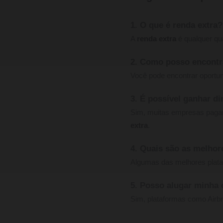
1. O que é renda extra?
A
renda extra
é qualquer qua
2. Como posso encontr
Você pode encontrar oportuni
3. É possível ganhar d
Sim, muitas empresas pagam
extra
.
4. Quais são as melhor
Algumas das melhores plata
5. Posso alugar minha 
Sim, plataformas como Airbn