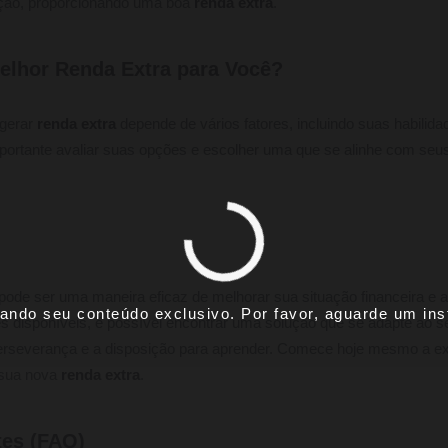
sação, proporcionando uma boa
renda extra
.
elhor Renda Extra para Você?
 gerar
renda extra
depende de vários fatores, incluindo suas habilida
portante avaliar suas opções e escolher uma que se alinhe com seus 
pode ser uma maneira eficaz de melhorar sua situação financeira e a
ando seu conteúdo exclusivo. Por favor, aguarde um inst
 disponíveis, é possível encontrar uma solução que se adapte ao se
erseverança e a disposição para aprender. Comece hoje mesmo a exp
 sua nova
renda extra
.
tes (FAQ)