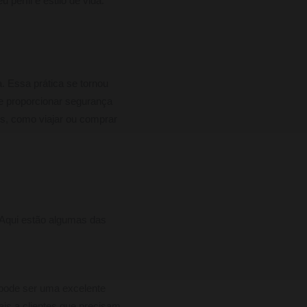
perfil e estilo de vida.
. Essa prática se tornou
 proporcionar segurança
os, como viajar ou comprar
 Aqui estão algumas das
 pode ser uma excelente
is a clientes que precisam