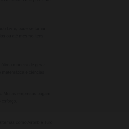
o Livre, pode se tornar
rios ou até mesmo itens
 ótima maneira de gerar
o matemática e ciências.
iro. Muitas empresas pagam
 esforço.
taformas como Airbnb e Turo