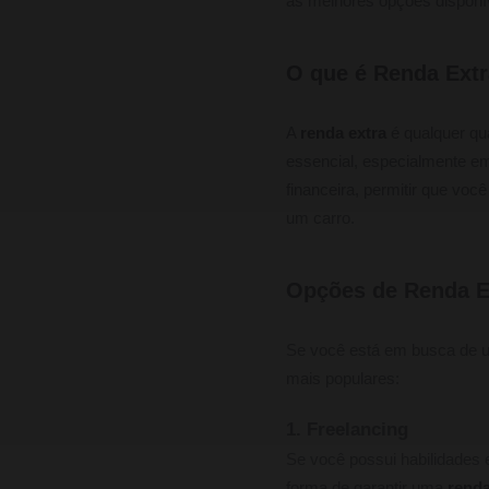
as melhores opções disponíve
O que é Renda Extr
A
renda extra
é qualquer qua
essencial, especialmente e
financeira, permitir que vo
um carro.
Opções de Renda E
Se você está em busca de
mais populares:
1. Freelancing
Se você possui habilidades 
forma de garantir uma
renda