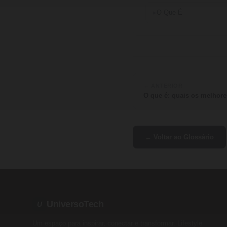
O Que É
← ANTERIOR
O que é: quais os melhore
← Voltar ao Glossário
UniversoTech
U
Um espaço para inspirar, conectar e transformar. Lifestyle