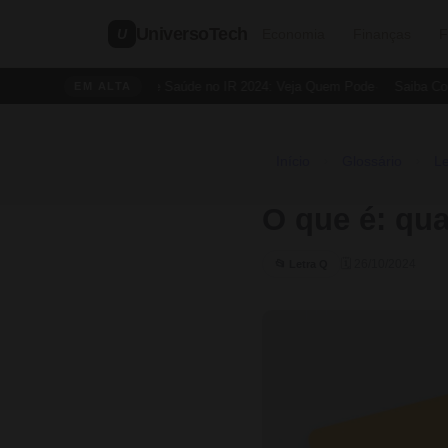
UniversoTech
U
Economia
Finanças
F
Dedução de Saúde no IR 2024: Veja Quem Pode
Saiba Como 
EM ALTA
Início
Glossário
Le
›
›
O que é: qua
🗓 26/10/2024
📂 Letra Q