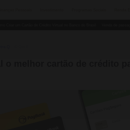
inanças Pessoais
Investimento
Programas Sociais
Renda E
Criar um Cartão de Crédito Virtual no Banco do Brasil
Venda de passagen
tra Q
›
O Que É
l o melhor cartão de crédito 