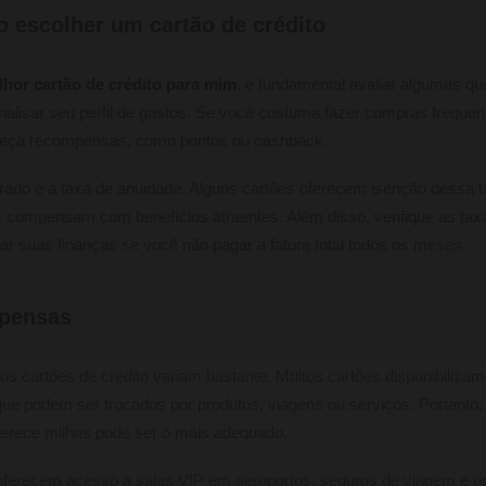
o escolher um cartão de crédito
hor cartão de crédito para mim
, é fundamental avaliar algumas qu
alisar seu perfil de gastos. Se você costuma fazer compras frequen
ereça recompensas, como pontos ou cashback.
rado é a taxa de anuidade. Alguns cartões oferecem isenção dessa 
 compensam com benefícios atraentes. Além disso, verifique as taxa
 suas finanças se você não pagar a fatura total todos os meses.
mpensas
os cartões de crédito variam bastante. Muitos cartões disponibilizam
e podem ser trocados por produtos, viagens ou serviços. Portanto,
ferece milhas pode ser o mais adequado.
 oferecem acesso a salas VIP em aeroportos, seguros de viagem e p