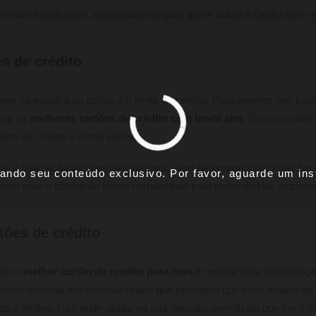
valor significativo, especialmente para quem utiliza o cartão com r
s de crédito
tes na escolha do cartão é o limite de crédito. Para aqueles que b
erar os
melhores cartões de crédito com limite alto
. Esses cartões
rico de crédito e renda elevada.
itar a realização de compras maiores, além de proporcionar mais fle
ando seu conteúdo exclusivo. Por favor, aguarde um inst
mpre usar o crédito de forma responsável para evitar dívidas excessi
ões de crédito
rar o
melhor cartão de crédito para mim
é realizar uma comparação
stem diversas ferramentas online que permitem que você analise as 
os e limites. Isso pode ajudar na sua decisão, permitindo que você 