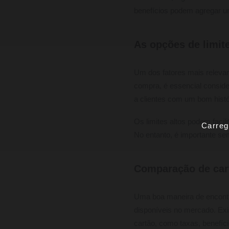
benefícios podem agregar um 
As opções de limite
Um dos fatores mais relevan
compra, é essencial consid
a clientes com um bom histó
Os limites altos podem facil
Carreg
No entanto, é importante se
Comparação de cart
Uma boa maneira de encont
disponíveis no mercado. Exi
cartão, como taxas, benefíci