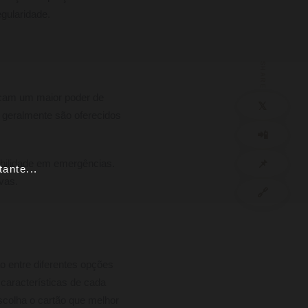
egularidade.
SHARE
uscam um maior poder de
𝕏
 geralmente são oferecidos
📲
📌
xibilidade em emergências.
ante...
vas.
🔗
 entre diferentes opções
características de cada
escolha o cartão que melhor