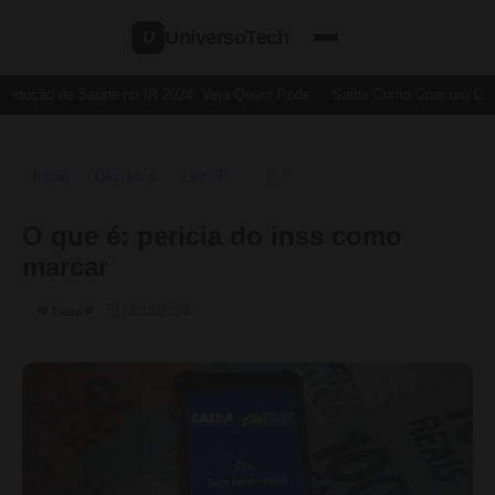
UniversoTech
U
Dedução de Saúde no IR 2024: Veja Quem Pode
Saiba Como Criar um Cart
Início
Glossário
Letra P
›
›
›
O Que É
O que é: pericia do inss como
marcar
🗓 16/10/2024
📂 Letra P