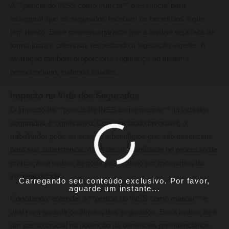
A **perícia do INSS como marcar** é essencial para
assegurar que os segurados recebam os benefícios a que
têm direito. Esse processo garante que a análise seja feita de
forma justa e criteriosa, respeitando a legislação vigente. A
avaliação também proporciona segurança ao sistema
previdenciário, evitando fraudes.
Impacto na Vida dos Segurados
O impacto da **perícia do INSS como marcar** na vida dos
segurados é significativo. Com um laudo favorável, o
trabalhador pode ter acesso a benefícios que são essenciais
para sua subsistência. Além disso, a agilidade no processo de
marcação e avaliação pode trazer alívio em momentos de
vulnerabilidade.
Carregando seu conteúdo exclusivo. Por favor,
aguarde um instante...
Concluindo, entender a **perícia do INSS como marcar** é
vital para garantir os direitos dos segurados. Essa avaliação é
um passo crucial na obtenção de benefícios previdenciários,