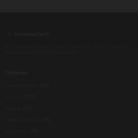
UniversoTech
U
Um espaço para inspirar, conectar e transformar. Lifestyle consciente
para quem quer viver com mais intenção.
Categorias
(45)
Cartões de Crédito
(136)
Economia
(64)
Finanças
(26)
Finanças Pessoais
(26)
Investimento