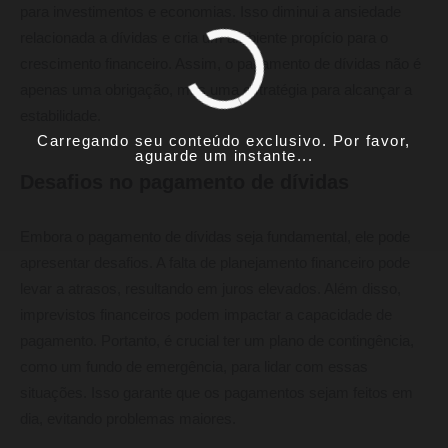
para investimentos e economias. Isso diminui a ansiedade
relacionada a dívidas e cria um ambiente propício para o
crescimento financeiro. Assim, o pagamento de dívidas não é
apenas uma obrigação, mas uma estratégia para alcançar a
estabilidade.
Carregando seu conteúdo exclusivo. Por favor,
aguarde um instante...
Desafios no pagamento de dívidas
Embora o pagamento de dívidas seja fundamental, ele pode
apresentar desafios. A falta de planejamento financeiro pode
levar a atrasos, resultando em juros elevados. Além disso,
imprevistos financeiros podem impactar a capacidade de
pagamento. Portanto, é crucial ter um plano de contingência,
como um fundo de emergência, para lidar com essas
situações. Isso garante que os pagamentos sejam feitos em
dia, evitando problemas maiores.