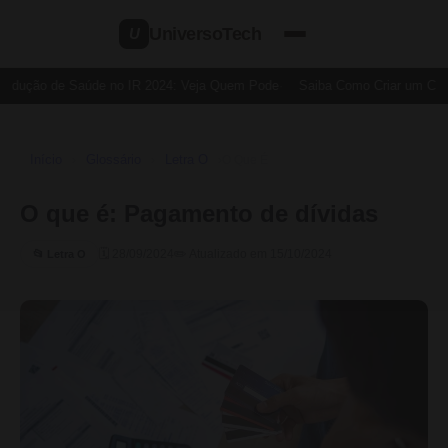
UniversoTech
U
edução de Saúde no IR 2024: Veja Quem Pode
Saiba Como Criar um Cartã
Início
Glossário
Letra O
›
›
›
O Que É
O que é: Pagamento de dívidas
🗓 28/09/2024
✏️ Atualizado em 15/10/2024
📂 Letra O