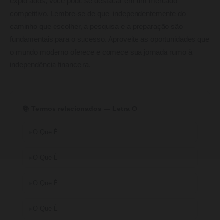
explorados, você pode se destacar em um mercado
competitivo. Lembre-se de que, independentemente do
caminho que escolher, a pesquisa e a preparação são
fundamentais para o sucesso. Aproveite as oportunidades que
o mundo moderno oferece e comece sua jornada rumo à
independência financeira.
📚 Termos relacionados — Letra O
O Que É
O Que É
O Que É
O Que É