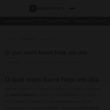
UniversoTech
U
Dedução de Saúde no IR 2024: Veja Quem Pode
Saiba Como Criar um Cartã
Início
Glossário
Letra O
›
›
›
O Que Mais Lucra Hoje Em Dia
O que mais lucra hoje em dia
🗓 05/03/2025
✏️ Atualizado em 05/05/2026
📂 Letra O
O que mais lucra hoje em dia
Em um mundo em constante mudança, encontrar maneiras
de
ganhar dinheiro
pode parecer desafiador. No entanto, a
Estratégia de Oceano Azul nos ensina que, em vez de
competir em mercados saturados, devemos buscar novas