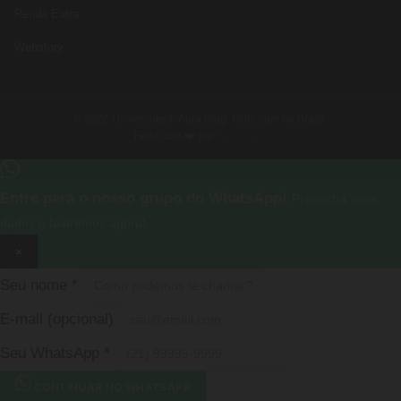
Renda Extra
Webstory
© 2026 Universotech Aura Blog. Feito com no Brasil.
Feito com ❤️ por
Rede Fast
Entre para o nosso grupo do WhatsApp!
Preencha seus
dados e falaremos agora!
×
Seu nome
*
E-mail
(opcional)
Seu WhatsApp
*
CONTINUAR NO WHATSAPP