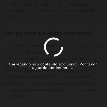
simplificando sua rotina financeira. Esse processo pode ser
um alívio para quem se sente sobrecarregado com muitas
contas.
Por que optar pela dívida consolidada?
Optar pela dívida consolidada é uma estratégia inteligente para
quem quer melhorar sua saúde financeira. Ao reduzir o
número de pagamentos, você minimiza o risco de atraso e
Carregando seu conteúdo exclusivo. Por favor,
penalidades. Além disso, com juros mais baixos, você pode
aguarde um instante...
economizar um bom dinheiro. Essa abordagem não só
organiza suas finanças, mas também traz tranquilidade.
Portanto, se você está lutando para gerenciar suas dívidas,
considerar a dívida consolidada pode ser um grande passo na
direção certa.