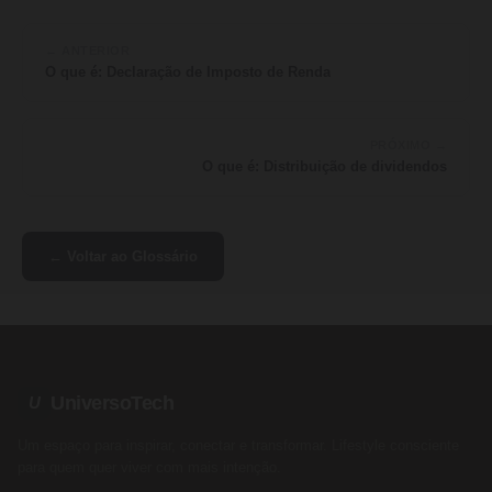
← ANTERIOR
O que é: Declaração de Imposto de Renda
PRÓXIMO →
O que é: Distribuição de dividendos
← Voltar ao Glossário
UniversoTech
U
Um espaço para inspirar, conectar e transformar. Lifestyle consciente
para quem quer viver com mais intenção.