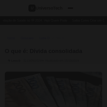
UniversoTech
U
Dedução de Saúde no IR 2024: Veja Quem Pode
Saiba Como Criar um Cart
Início
Glossário
Letra D
›
›
›
O Que É
O que é: Dívida consolidada
🗓 23/09/2024
✏️ Atualizado em 15/10/2024
📂 Letra D