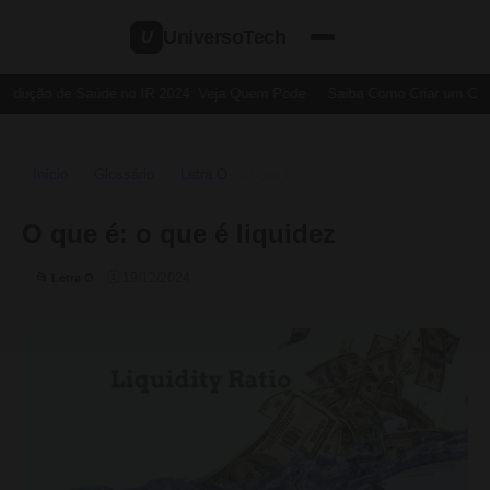
UniversoTech
U
Dedução de Saúde no IR 2024: Veja Quem Pode
Saiba Como Criar um Cartã
Início
Glossário
Letra O
›
›
›
O Que É
O que é: o que é liquidez
🗓 19/12/2024
📂 Letra O