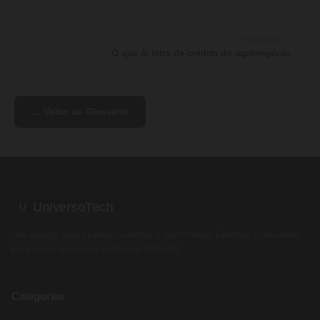
PRÓXIMO →
O que é: letra de crédito do agronegócio
← Voltar ao Glossário
UniversoTech
U
Um espaço para inspirar, conectar e transformar. Lifestyle consciente
para quem quer viver com mais intenção.
Categorias