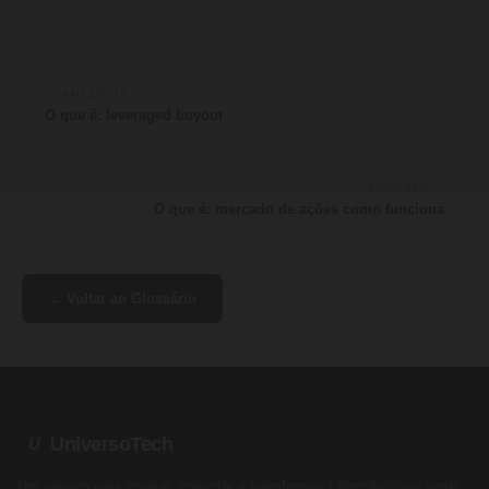
← ANTERIOR
O que é: leveraged buyout
PRÓXIMO →
O que é: mercado de ações como funciona
← Voltar ao Glossário
UniversoTech
U
Um espaço para inspirar, conectar e transformar. Lifestyle consciente