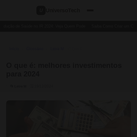
UniversoTech
U
edução de Saúde no IR 2024: Veja Quem Pode
Saiba Como Criar um Cartã
Início
Glossário
Letra M
›
›
›
O Que É
O que é: melhores investimentos
para 2024
🗓 19/12/2024
📂 Letra M