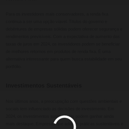
Para os investidores mais conservadores, a renda fixa
continua a ser uma opção viável. Títulos do governo e
debêntures de empresas sólidas podem oferecer segurança e
rendimentos previsíveis. Com a expectativa de aumento das
taxas de juros em 2024, os investidores podem se beneficiar
de melhores retornos em produtos de renda fixa. É uma
alternativa interessante para quem busca estabilidade em seu
portfólio.
Investimentos Sustentáveis
Nos últimos anos, a preocupação com questões ambientais e
sociais tem influenciado as decisões de investimento. Em
2024, os investimentos sustentáveis podem ganhar ainda
mais destaque. Empresas que adotam práticas sustentáveis e