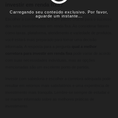
investir em renda fixa?
Carregando seu conteúdo exclusivo. Por favor,
aguarde um instante...
Escolher a corretora certa é um passo crucial para o sucesso
dos seus investimentos em renda fixa. Ao considerar fatores
como taxas, plataforma, atendimento e variedade de produtos,
você estará mais preparado para tomar uma decisão
informada. A resposta para a pergunta
qual a melhor
corretora para investir em renda fixa
pode variar de acordo
com suas necessidades individuais, mas as opções
mencionadas são um excelente ponto de partida.
Investir com sabedoria e escolher a corretora adequada pode
resultar em retornos mais satisfatórios e uma experiência de
investimento mais tranquila. Lembre-se sempre de estudar e
se manter informado sobre as melhores práticas de
investimento.