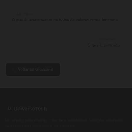
← ANTERIOR
O que é: investimento na bolsa de valores como funciona
PRÓXIMO →
O que é: mercado
← Voltar ao Glossário
UniversoTech
U
Um espaço para inspirar, conectar e transformar. Lifestyle consciente
para quem quer viver com mais intenção.