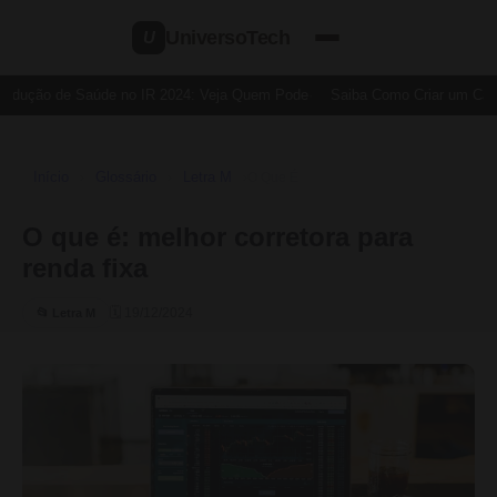
UniversoTech
U
edução de Saúde no IR 2024: Veja Quem Pode
Saiba Como Criar um Cartã
Início
Glossário
Letra M
›
›
›
O Que É
O que é: melhor corretora para
renda fixa
🗓 19/12/2024
📂 Letra M