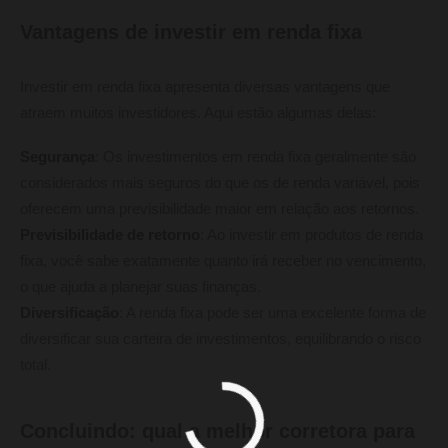
Vantagens de investir em renda fixa
Investir em renda fixa apresenta diversas vantagens que
atraem muitos investidores. Aqui estão algumas delas:
Segurança
: Os investimentos em renda fixa geralmente são
considerados mais seguros do que os de renda variável, pois
oferecem uma previsibilidade maior em relação aos retornos.
Previsibilidade de retorno
: Ao investir em produtos de renda
fixa, você sabe exatamente quanto irá receber no vencimento,
o que ajuda a planejar suas finanças.
Diversificação
: A renda fixa pode ser uma excelente forma de
diversificar sua carteira de investimentos, equilibrando o risco
total.
Concluindo: qual a melhor corretora para