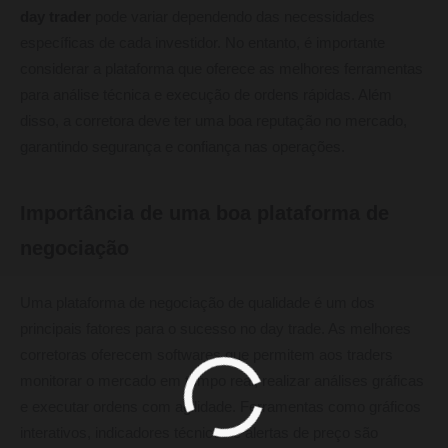
day trader
pode variar dependendo das necessidades
específicas de cada investidor. No entanto, é importante
considerar a plataforma que oferece as melhores ferramentas
para análise técnica e execução de ordens rápidas. Além
disso, a corretora deve ter uma boa reputação no mercado,
garantindo segurança e confiança nas operações.
Importância de uma boa plataforma de
negociação
Uma plataforma de negociação de qualidade é um dos
principais fatores para o sucesso no day trade. As melhores
corretoras oferecem softwares que permitem aos traders
monitorar o mercado em tempo real, realizar análises gráficas
e executar ordens com agilidade. Ferramentas como gráficos
interativos, indicadores técnicos e alertas de preço são