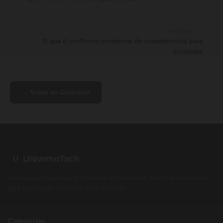
PRÓXIMO →
O que é: melhores corretoras de investimentos para
iniciantes
← Voltar ao Glossário
UniversoTech
U
Um espaço para inspirar, conectar e transformar. Lifestyle consciente
para quem quer viver com mais intenção.
Categorias