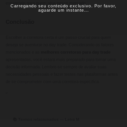
essenciais para quem atua nesse mercado.
Carregando seu conteúdo exclusivo. Por favor,
aguarde um instante...
Conclusão
Escolher a corretora certa é um passo crucial para quem
deseja se aventurar no day trade. Considerando os fatores
mencionados e as
melhores corretoras para day trade
apresentadas, você estará mais preparado para tomar uma
decisão informada. Lembre-se sempre de avaliar suas
necessidades pessoais e fazer testes nas plataformas antes
de se comprometer com uma corretora específica.
“`
📚 Termos relacionados — Letra M