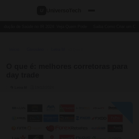
UniversoTech
U
Dedução de Saúde no IR 2024: Veja Quem Pode
Saiba Como Criar um Cartã
Início
Glossário
Letra M
›
›
›
O Que É
O que é: melhores corretoras para
day trade
🗓 19/12/2024
📂 Letra M