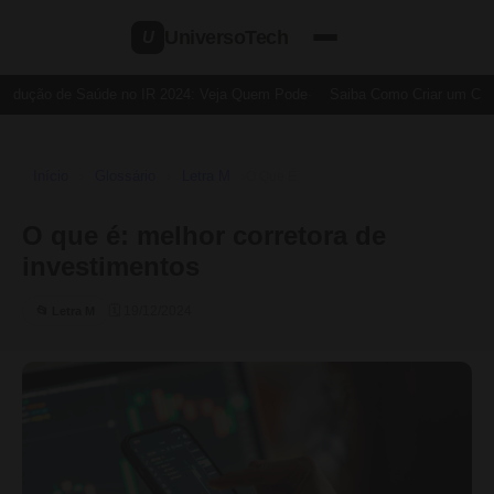
UniversoTech
U
edução de Saúde no IR 2024: Veja Quem Pode
Saiba Como Criar um Cartã
Início
Glossário
Letra M
›
›
›
O Que É
O que é: melhor corretora de
investimentos
🗓 19/12/2024
📂 Letra M