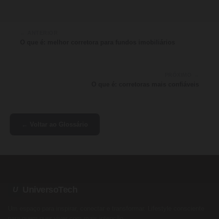
← ANTERIOR
O que é: melhor corretora para fundos imobiliários
PRÓXIMO →
O que é: corretoras mais confiáveis
← Voltar ao Glossário
UniversoTech
U
Um espaço para inspirar, conectar e transformar. Lifestyle consciente
para quem quer viver com mais intenção.