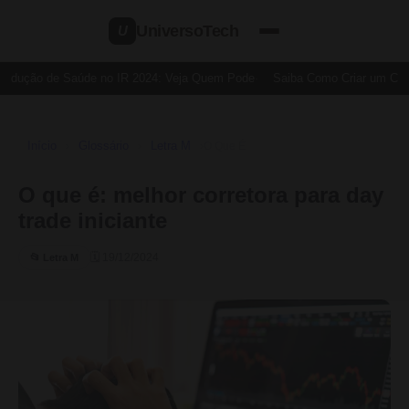
UniversoTech
U
edução de Saúde no IR 2024: Veja Quem Pode
Saiba Como Criar um Cartã
Início
Glossário
Letra M
›
›
›
O Que É
O que é: melhor corretora para day
trade iniciante
🗓 19/12/2024
📂 Letra M