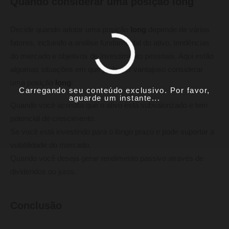
Quando considerar uma posição long
Decidir quando adotar uma posição
long
depende de vários
fatores, incluindo a análise fundamental do ativo, tendências
do mercado e objetivos de investimento pessoais. Aqui estão
algumas situações em que pode ser vantajoso considerar
uma posição
long
:
Carregando seu conteúdo exclusivo. Por favor,
aguarde um instante...
Quando você acredita que o ativo está subvalorizado e tem
potencial de crescimento.
Se você está investindo para o longo prazo e pode suportar a
volatilidade do mercado.
Quando você deseja gerar rendimento passivo através de
dividendos ou juros.
Conclusão