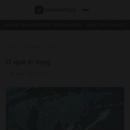
UniversoTech
U
edução de Saúde no IR 2024: Veja Quem Pode
Saiba Como Criar um Cartã
Início
Glossário
Letra L
›
›
›
O Que É
O que é: long
🗓 19/12/2024
📂 Letra L