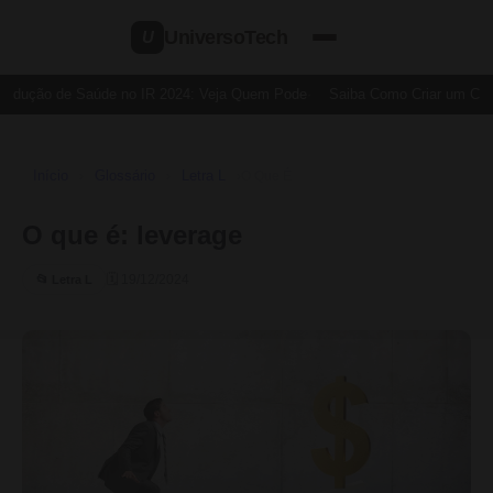
UniversoTech
U
edução de Saúde no IR 2024: Veja Quem Pode
Saiba Como Criar um Cartã
Início
Glossário
Letra L
›
›
›
O Que É
O que é: leverage
🗓 19/12/2024
📂 Letra L