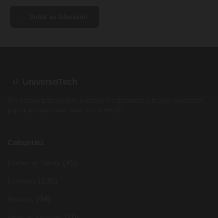
← Voltar ao Glossário
UniversoTech
U
Um espaço para inspirar, conectar e transformar. Lifestyle consciente
para quem quer viver com mais intenção.
Categorias
(45)
Cartões de Crédito
(136)
Economia
(64)
Finanças
(26)
Finanças Pessoais