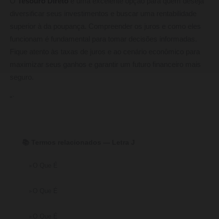
O
Tesouro Direto
é uma excelente opção para quem deseja
diversificar seus investimentos e buscar uma rentabilidade
superior à da poupança. Compreender os juros e como eles
funcionam é fundamental para tomar decisões informadas.
Fique atento às taxas de juros e ao cenário econômico para
maximizar seus ganhos e garantir um futuro financeiro mais
seguro.
“`
📚 Termos relacionados — Letra J
O Que É
O Que É
O Que É