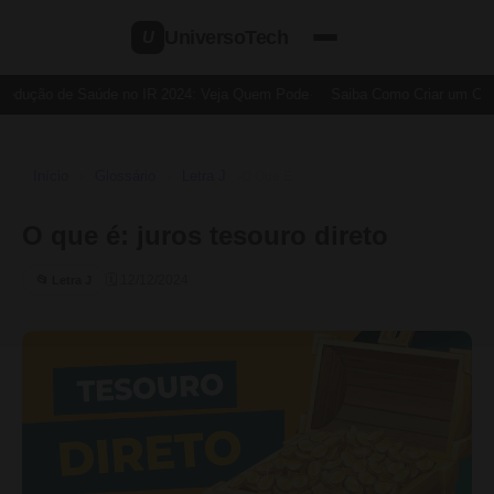
UniversoTech
U
Dedução de Saúde no IR 2024: Veja Quem Pode
Saiba Como Criar um Cartã
Início
Glossário
Letra J
›
›
›
O Que É
O que é: juros tesouro direto
🗓 12/12/2024
📂 Letra J