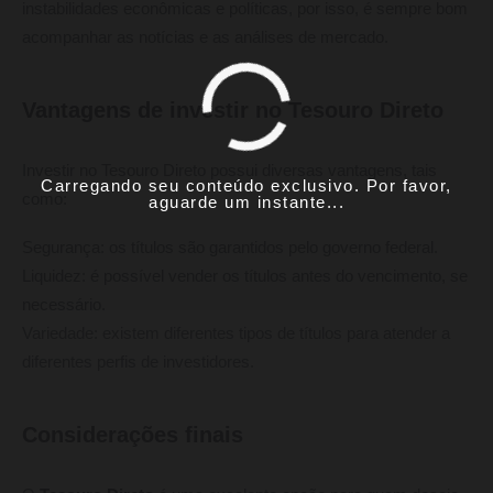
instabilidades econômicas e políticas, por isso, é sempre bom
acompanhar as notícias e as análises de mercado.
Vantagens de investir no Tesouro Direto
Investir no Tesouro Direto possui diversas vantagens, tais
Carregando seu conteúdo exclusivo. Por favor,
como:
aguarde um instante...
Segurança: os títulos são garantidos pelo governo federal.
Liquidez: é possível vender os títulos antes do vencimento, se
necessário.
Variedade: existem diferentes tipos de títulos para atender a
diferentes perfis de investidores.
Considerações finais