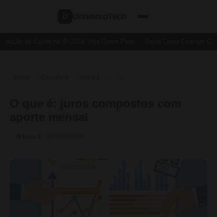
UniversoTech
U
edução de Saúde no IR 2024: Veja Quem Pode
Saiba Como Criar um Cartã
Início
Glossário
Letra J
›
›
›
O Que É
O que é: juros compostos com
aporte mensal
🗓 12/12/2024
📂 Letra J