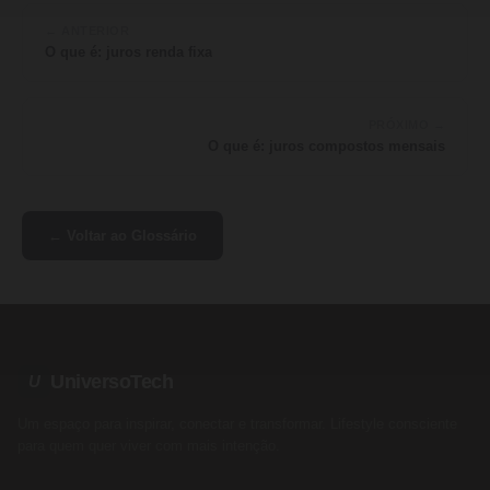
← ANTERIOR
O que é: juros renda fixa
PRÓXIMO →
O que é: juros compostos mensais
← Voltar ao Glossário
UniversoTech
U
Um espaço para inspirar, conectar e transformar. Lifestyle consciente
para quem quer viver com mais intenção.