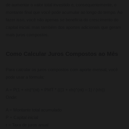
de aumentar o valor total investido e, consequentemente, o
montante final que você pode acumular ao longo do tempo. Ao
fazer isso, você não apenas se beneficia do crescimento do
capital inicial, mas também dos aportes adicionais que geram
mais juros compostos.
Como Calcular Juros Compostos ao Mês
Para calcular os juros compostos com aporte mensal, você
pode usar a fórmula:
A = P(1 + r/n)^(nt) + PMT * (((1 + r/n)^(nt) – 1) / (r/n))
Onde:
A = Montante total acumulado
P = Capital inicial
r = Taxa de juros anual