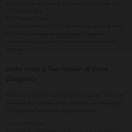
n = Número de vezes que os juros são compostos por ano
t = Tempo em anos
PMT = Aporte mensal
Usando essa fórmula, você pode determinar quanto dinheiro
terá ao final do período de investimento, levando em
consideração o capital inicial, a taxa de juros e os aportes
mensais.
Como Achar a Taxa Mensal de Juros
Compostos
Para descobrir a taxa mensal de juros compostos, você pode
reescrever a fórmula dos juros compostos para resolver para
r. Isso pode ser feito usando a seguinte fórmula:
r = n * ((A/P)^(1/(nt)) – 1)
Essa fórmula permite que você encontre a taxa de juros