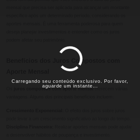
mensal que precisa ser aplicada para alcançar um montante
específico após um determinado período, considerando os
aportes mensais. É uma ferramenta poderosa para quem
deseja planejar investimentos e entender como os juros
podem afetar seu patrimônio.
Benefícios dos Juros Compostos com
Aporte Mensal
Carregando seu conteúdo exclusivo. Por favor,
aguarde um instante...
Os
juros compostos com aporte mensal
oferecem várias
vantagens. Alguns dos principais benefícios incluem:
Crescimento Exponencial:
O efeito dos juros sobre juros
pode levar a um crescimento significativo ao longo do tempo.
Disciplina Financeira:
Realizar aportes mensais pode ajudar
a desenvolver hábitos de poupança e investimento.