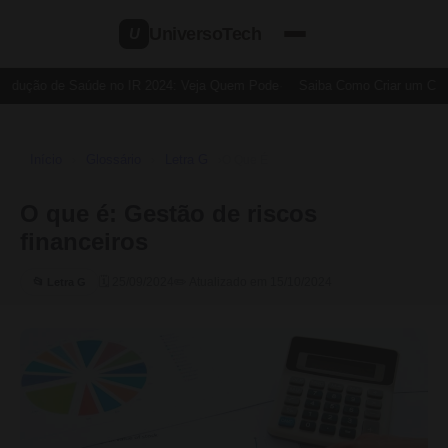
UniversoTech
U
edução de Saúde no IR 2024: Veja Quem Pode
Saiba Como Criar um Cartã
Início
Glossário
Letra G
›
›
›
O Que É
O que é: Gestão de riscos
financeiros
🗓 25/09/2024
✏️ Atualizado em 15/10/2024
📂 Letra G