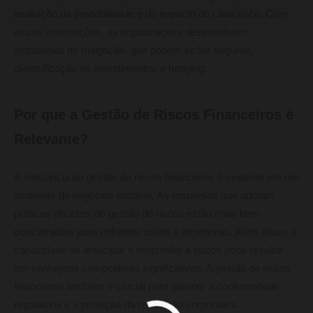
avaliação da probabilidade e do impacto de cada risco. Com
essas informações, as organizações desenvolvem
estratégias de mitigação, que podem incluir seguros,
diversificação de investimentos e hedging.
Por que a Gestão de Riscos Financeiros é
Relevante?
A relevância da gestão de riscos financeiros é evidente em um
ambiente de negócios instável. As empresas que adotam
práticas eficazes de gestão de riscos estão mais bem
posicionadas para enfrentar crises e incertezas. Além disso, a
capacidade de antecipar e responder a riscos pode resultar
em vantagens competitivas significativas. A gestão de riscos
financeiros também é crucial para garantir a conformidade
regulatória e a proteção da reputação corporativa.