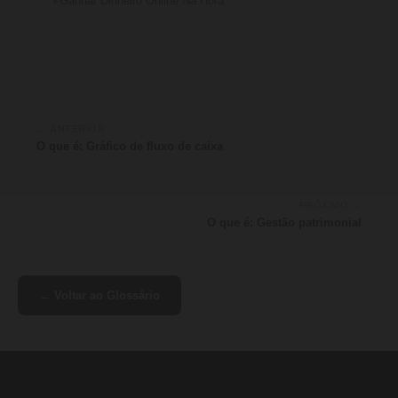
Ganhar Dinheiro Online Na Hora
← ANTERIOR
O que é: Gráfico de fluxo de caixa
PRÓXIMO →
O que é: Gestão patrimonial
← Voltar ao Glossário