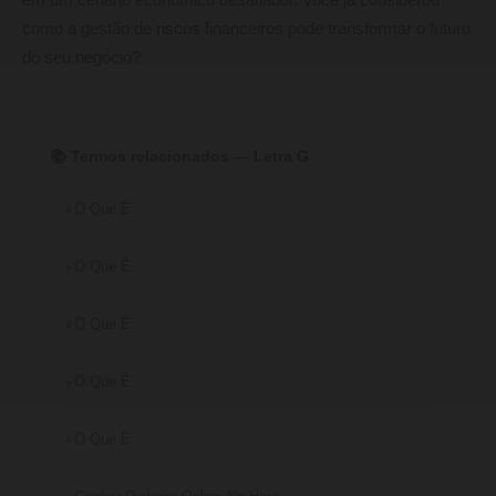
em um cenário econômico desafiador. Você já considerou
como a gestão de riscos financeiros pode transformar o futuro
do seu negócio?
📚 Termos relacionados — Letra G
O Que É
O Que É
O Que É
O Que É
O Que É