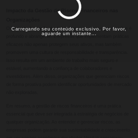
Impacto da Gestão de Riscos Financeiros nas
Organizações
O impacto da gestão de riscos financeiros nas organizações é
Carregando seu conteúdo exclusivo. Por favor,
aguarde um instante...
profundo e abrangente. Empresas que implementam práticas
eficazes não apenas protegem seus ativos, mas também
promovem uma cultura de responsabilidade e transparência.
Isso resulta em um ambiente de trabalho mais seguro e
estável, aumentando a confiança de colaboradores e
investidores. Além disso, organizações que gerenciam riscos
de forma proativa podem identificar oportunidades de mercado
não exploradas.
Em resumo, a gestão de riscos financeiros é uma prática
essencial que deve ser integrada à estratégia de negócios de
qualquer organização. Ao entender e gerenciar riscos, as
empresas podem garantir sua sustentabilidade e crescimento