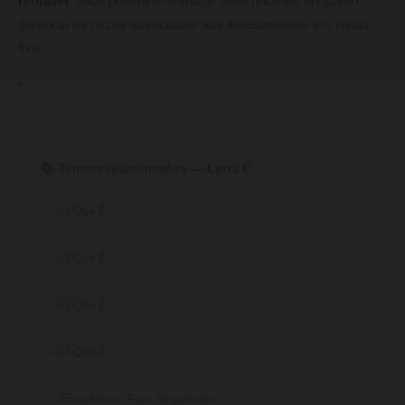
rentável
, você poderá maximizar seus retornos enquanto
gerencia os riscos associados aos investimentos em renda
fixa.
“`
📚 Termos relacionados — Letra E
O Que É
O Que É
O Que É
O Que É
Empréstimo Para Negativado