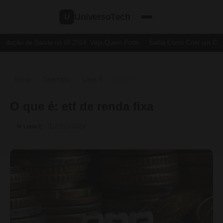
UniversoTech
U
edução de Saúde no IR 2024: Veja Quem Pode
Saiba Como Criar um Cartã
Início
Glossário
Letra E
›
›
›
O Que É
O que é: etf de renda fixa
🗓 22/11/2024
📂 Letra E