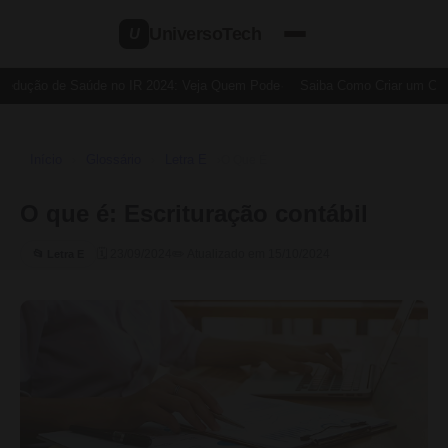
UniversoTech
U
Dedução de Saúde no IR 2024: Veja Quem Pode
Saiba Como Criar um Cartã
Início
Glossário
Letra E
›
›
›
O Que É
O que é: Escrituração contábil
🗓 23/09/2024
✏️ Atualizado em 15/10/2024
📂 Letra E