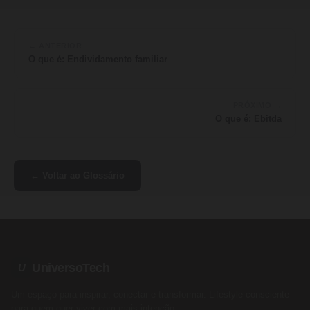
← ANTERIOR
O que é: Endividamento familiar
PRÓXIMO →
O que é: Ebitda
← Voltar ao Glossário
UniversoTech
U
Um espaço para inspirar, conectar e transformar. Lifestyle consciente
para quem quer viver com mais intenção.