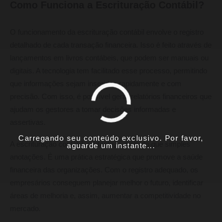
Como Funciona a Escrituração Contábil?
O funcionamento da escrituração contábil envolve o registro
detalhado de cada transação financeira. Isso é feito através de
lançamentos em livros contábeis, que podem ser manuais ou
digitais. A tecnologia tem facilitado esse processo, permitindo
que informações sejam inseridas rapidamente e com
precisão. Com isso, é possível gerar relatórios financeiros que
ajudam os gestores a tomar decisões informadas e
assertivas.
Carregando seu conteúdo exclusivo. Por favor,
A escrituração contábil, portanto, é mais do que simples
aguarde um instante...
anotações. É uma prática estratégica que promove a saúde
financeira das organizações. Com o registro adequado, os
empresários conseguem planejar melhor o futuro, identificar
áreas de melhoria e, assim, aumentar a competitividade no
mercado.