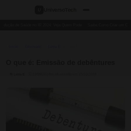
UniversoTech
U
Dedução de Saúde no IR 2024: Veja Quem Pode
Saiba Como Criar um Cartã
Início
Glossário
Letra E
›
›
›
O Que É
O que é: Emissão de debêntures
🗓 23/09/2024
✏️ Atualizado em 15/10/2024
📂 Letra E