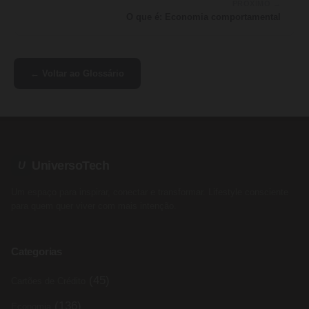
PRÓXIMO →
O que é: Economia comportamental
← Voltar ao Glossário
UniversoTech
U
Um espaço para inspirar, conectar e transformar. Lifestyle consciente
para quem quer viver com mais intenção.
Categorias
(45)
Cartões de Crédito
(136)
Economia