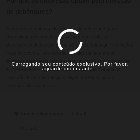
Por que as empresas optam pela emissão
de debêntures?
As empresas optam pela emissão de debêntures para
diversificar suas fontes de financiamento, evitar a
dependência de bancos e, muitas vezes, conseguir condições
mais favoráveis. Isso permite que elas tenham maior
liberdade para investir em projetos, expandir suas operações
Carregando seu conteúdo exclusivo. Por favor,
aguarde um instante...
e, consequentemente, aumentar sua competitividade no
mercado. É uma estratégia inteligente e eficaz para o
crescimento sustentável.
📚 Termos relacionados — Letra E
O Que É