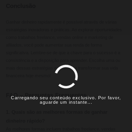
Conclusão
Ganhar dinheiro rapidamente é possível através de várias
estratégias inovadoras e práticas. Ao explorar oportunidades
como trabalhos freelance, vendas online e marketing de
afiliados, você pode aumentar sua renda de forma
significativa. Lembre-se de que a chave para o sucesso é a
consistência e a disposição para aprender. Escolha uma ou
mais dessas estratégias e comece a transformar sua vida
financeira hoje mesmo!
FAQ – Perguntas Frequentes
Carregando seu conteúdo exclusivo. Por favor,
aguarde um instante...
1. Quais são as melhores formas de ganhar
dinheiro rápido?
As melhores formas incluem trabalhos freelance, vendas