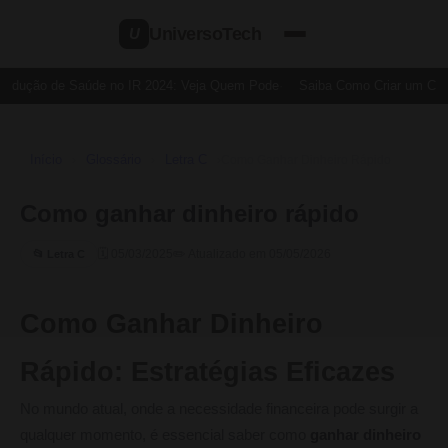
UniversoTech
U
edução de Saúde no IR 2024: Veja Quem Pode
Saiba Como Criar um Cartã
Início
Glossário
Letra C
›
›
›
Como Ganhar Dinheiro Rápido
Como ganhar dinheiro rápido
🗓 05/03/2025
✏️ Atualizado em 05/05/2026
📂 Letra C
Como Ganhar Dinheiro
Rápido: Estratégias Eficazes
No mundo atual, onde a necessidade financeira pode surgir a
qualquer momento, é essencial saber como
ganhar dinheiro